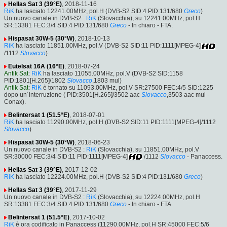
Hellas Sat 3 (39°E)
, 2018-11-16
RiK
ha lasciato 12241.00MHz, pol.H (DVB-S2 SID:4 PID:131/680
Greco
)
Un nuovo canale in DVB-S2 :
RiK
(Slovacchia), su 12241.00MHz, pol.H
SR:13381 FEC:3/4 SID:4 PID:131/680
Greco
- In chiaro - FTA.
Hispasat 30W-5 (30°W)
, 2018-10-13
RiK
ha lasciato 11851.00MHz, pol.V (DVB-S2 SID:11 PID:1111[MPEG-4]
/1112
Slovacco
)
Eutelsat 16A (16°E)
, 2018-07-24
Antik Sat
:
RiK
ha lasciato 11055.00MHz, pol.V (DVB-S2 SID:1158
PID:1801[H.265]/1802
Slovacco
,1803 mul)
Antik Sat
:
RiK
è tornato su 11093.00MHz, pol.V SR:27500 FEC:4/5 SID:1225
dopo un´interruzione ( PID:3501[H.265]/3502 aac
Slovacco
,3503 aac mul -
Conax).
Belintersat 1 (51.5°E)
, 2018-07-01
RiK
ha lasciato 11290.00MHz, pol.H (DVB-S2 SID:11 PID:1111[MPEG-4]/1112
Slovacco
)
Hispasat 30W-5 (30°W)
, 2018-06-23
Un nuovo canale in DVB-S2 :
RiK
(Slovacchia), su 11851.00MHz, pol.V
SR:30000 FEC:3/4 SID:11 PID:1111[MPEG-4]
/1112
Slovacco
- Panaccess.
Hellas Sat 3 (39°E)
, 2017-12-02
RiK
ha lasciato 12224.00MHz, pol.H (DVB-S2 SID:4 PID:131/680
Greco
)
Hellas Sat 3 (39°E)
, 2017-11-29
Un nuovo canale in DVB-S2 :
RiK
(Slovacchia), su 12224.00MHz, pol.H
SR:13381 FEC:3/4 SID:4 PID:131/680
Greco
- In chiaro - FTA.
Belintersat 1 (51.5°E)
, 2017-10-02
RiK
è ora codificato in Panaccess (11290.00MHz, pol.H SR:45000 FEC:5/6