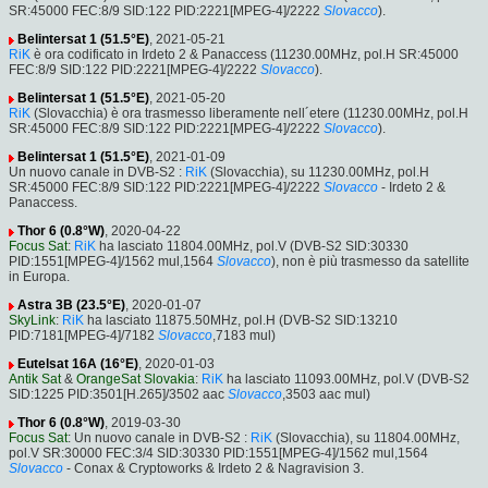
SR:45000 FEC:8/9 SID:122 PID:2221[MPEG-4]/2222
Slovacco
).
Belintersat 1 (51.5°E)
, 2021-05-21
RiK
è ora codificato in Irdeto 2 & Panaccess (11230.00MHz, pol.H SR:45000
FEC:8/9 SID:122 PID:2221[MPEG-4]/2222
Slovacco
).
Belintersat 1 (51.5°E)
, 2021-05-20
RiK
(Slovacchia) è ora trasmesso liberamente nell´etere (11230.00MHz, pol.H
SR:45000 FEC:8/9 SID:122 PID:2221[MPEG-4]/2222
Slovacco
).
Belintersat 1 (51.5°E)
, 2021-01-09
Un nuovo canale in DVB-S2 :
RiK
(Slovacchia), su 11230.00MHz, pol.H
SR:45000 FEC:8/9 SID:122 PID:2221[MPEG-4]/2222
Slovacco
- Irdeto 2 &
Panaccess.
Thor 6 (0.8°W)
, 2020-04-22
Focus Sat
:
RiK
ha lasciato 11804.00MHz, pol.V (DVB-S2 SID:30330
PID:1551[MPEG-4]/1562 mul,1564
Slovacco
), non è più trasmesso da satellite
in Europa.
Astra 3B (23.5°E)
, 2020-01-07
SkyLink
:
RiK
ha lasciato 11875.50MHz, pol.H (DVB-S2 SID:13210
PID:7181[MPEG-4]/7182
Slovacco
,7183 mul)
Eutelsat 16A (16°E)
, 2020-01-03
Antik Sat
&
OrangeSat Slovakia
:
RiK
ha lasciato 11093.00MHz, pol.V (DVB-S2
SID:1225 PID:3501[H.265]/3502 aac
Slovacco
,3503 aac mul)
Thor 6 (0.8°W)
, 2019-03-30
Focus Sat
: Un nuovo canale in DVB-S2 :
RiK
(Slovacchia), su 11804.00MHz,
pol.V SR:30000 FEC:3/4 SID:30330 PID:1551[MPEG-4]/1562 mul,1564
Slovacco
- Conax & Cryptoworks & Irdeto 2 & Nagravision 3.