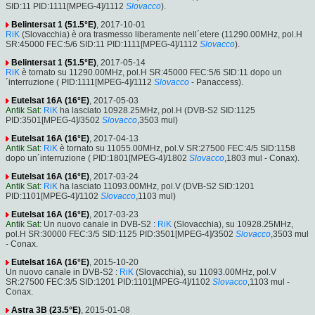
SID:11 PID:1111[MPEG-4]/1112
Slovacco
).
Belintersat 1 (51.5°E)
, 2017-10-01
RiK
(Slovacchia) è ora trasmesso liberamente nell´etere (11290.00MHz, pol.H
SR:45000 FEC:5/6 SID:11 PID:1111[MPEG-4]/1112
Slovacco
).
Belintersat 1 (51.5°E)
, 2017-05-14
RiK
è tornato su 11290.00MHz, pol.H SR:45000 FEC:5/6 SID:11 dopo un
´interruzione ( PID:1111[MPEG-4]/1112
Slovacco
- Panaccess).
Eutelsat 16A (16°E)
, 2017-05-03
Antik Sat
:
RiK
ha lasciato 10928.25MHz, pol.H (DVB-S2 SID:1125
PID:3501[MPEG-4]/3502
Slovacco
,3503 mul)
Eutelsat 16A (16°E)
, 2017-04-13
Antik Sat
:
RiK
è tornato su 11055.00MHz, pol.V SR:27500 FEC:4/5 SID:1158
dopo un´interruzione ( PID:1801[MPEG-4]/1802
Slovacco
,1803 mul - Conax).
Eutelsat 16A (16°E)
, 2017-03-24
Antik Sat
:
RiK
ha lasciato 11093.00MHz, pol.V (DVB-S2 SID:1201
PID:1101[MPEG-4]/1102
Slovacco
,1103 mul)
Eutelsat 16A (16°E)
, 2017-03-23
Antik Sat
: Un nuovo canale in DVB-S2 :
RiK
(Slovacchia), su 10928.25MHz,
pol.H SR:30000 FEC:3/5 SID:1125 PID:3501[MPEG-4]/3502
Slovacco
,3503 mul
- Conax.
Eutelsat 16A (16°E)
, 2015-10-20
Un nuovo canale in DVB-S2 :
RiK
(Slovacchia), su 11093.00MHz, pol.V
SR:27500 FEC:3/5 SID:1201 PID:1101[MPEG-4]/1102
Slovacco
,1103 mul -
Conax.
Astra 3B (23.5°E)
, 2015-01-08