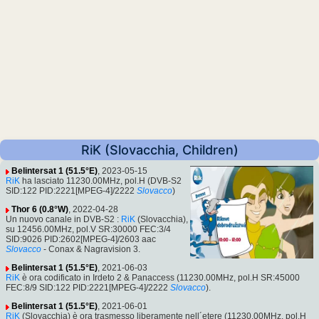
RiK (Slovacchia, Children)
Belintersat 1 (51.5°E)
, 2023-05-15
RiK
ha lasciato 11230.00MHz, pol.H (DVB-S2
SID:122 PID:2221[MPEG-4]/2222
Slovacco
)
Thor 6 (0.8°W)
, 2022-04-28
Un nuovo canale in DVB-S2 :
RiK
(Slovacchia),
su 12456.00MHz, pol.V SR:30000 FEC:3/4
SID:9026 PID:2602[MPEG-4]/2603 aac
Slovacco
- Conax & Nagravision 3.
Belintersat 1 (51.5°E)
, 2021-06-03
RiK
è ora codificato in Irdeto 2 & Panaccess (11230.00MHz, pol.H SR:45000
FEC:8/9 SID:122 PID:2221[MPEG-4]/2222
Slovacco
).
Belintersat 1 (51.5°E)
, 2021-06-01
RiK
(Slovacchia) è ora trasmesso liberamente nell´etere (11230.00MHz, pol.H