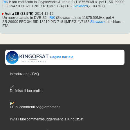
RiK
è ora codificato in Cryptoworks & Irdeto 2 (11875.50MHz, pol.H SR:29900
FEC:3/4 SID:13210 PID:7181[MPEG-4]/7182
Slovacco
,7183 mul).
Astra 3B (23.5°E)
, 2014-12-12
Un nuovo canale in DVB-S2 :
RiK
(Slovacchia), su 11875.50MHz, pol.H
SR:29900 FEC:3/4 SID:13210 PID:7181[MPEG-4]/7182
Slovacco
- In chiaro -
FTA.
Pagina iniziale
Introduzione / FAQ
Definisci il tuo profilo
I Tuoi commenti / Aggiornamenti
Invia i tuoi commenti/suggerimenti a KingOfSat