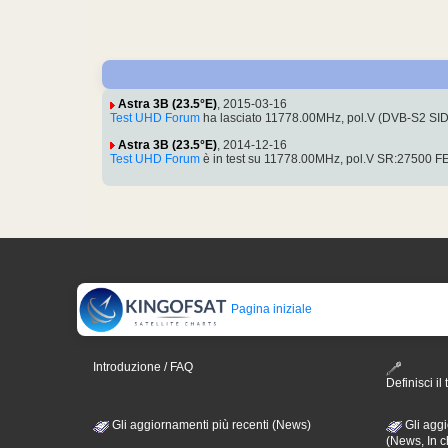
Astra 3B (23.5°E)
, 2015-03-16
Test UHD Forum
ha lasciato 11778.00MHz, pol.V (DVB-S2 SID
Astra 3B (23.5°E)
, 2014-12-16
Test UHD Forum
è in test su 11778.00MHz, pol.V SR:27500 F
Pagina iniziale
Introduzione / FAQ
Definisci il 
Gli aggiornamenti più recenti (News)
Gli aggi
(News, In c