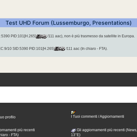
Test UHD Forum (Lussemburgo, Presentations)
:5390 PID:101[H.265]
/111 aac), non è più trasmesso da satellite in Europa.
EC:9/10 SID:5390 PID:101[H.265]
/111 aac (In chiaro - FTA).
I Tuoi commenti / Aggiornamenti
tuo profilo
ornamenti più recenti
Gli aggiornamenti più recenti (News,
hiaro - FTA)
13°E)