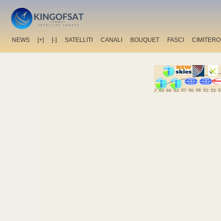
NEWS
[+]
[-]
SATELLITI
CANALI
BOUQUET
FASCI
CIMITERO