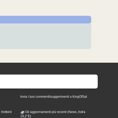
Invia i tuoi commenti/suggerimenti a KingOfSat
 Hotbird
Gli aggiornamenti più recenti (News, Astra
19,2°E)