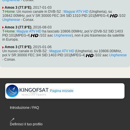
Amos 3 (77.9°E)
, 2017-01-03
T-Home
: Un nuovo canale in DVB-S2 :
Magyar ATV HD
(Ungheria), su
10842.00MHz, pol.V SR:30000 FEC:3/4 SID:1310 PID:101[MPEG-4]
/102
Ungherese
- Conax.
Amos 3 (77.9°E)
, 2016-08-03
T-Home
:
Magyar ATV HD
ha lasciato 10806.00MHz, pol.V (DVB-S2 SID:1403
PID:101[MPEG-4]
/102 aac
Ungherese
), non è più trasmesso da satellite
in Europa.
Amos 3 (77.9°E)
, 2015-01-06
Un nuovo canale in DVB-S2 :
Magyar ATV HD
(Ungheria), su 10806.00MHz,
pol.V SR:30000 FEC:3/4 SID:1403 PID:101[MPEG-4]
/102 aac
Ungherese
- Conax.
Pagina iniziale
Introduzione / FAQ
Definisci il tuo profilo