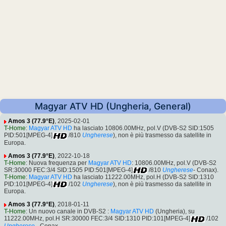
Magyar ATV HD (Ungheria, General)
Amos 3 (77.9°E)
, 2025-02-01
T-Home
:
Magyar ATV HD
ha lasciato 10806.00MHz, pol.V (DVB-S2 SID:1505
PID:501[MPEG-4]
/810
Ungherese
), non è più trasmesso da satellite in
Europa.
Amos 3 (77.9°E)
, 2022-10-18
T-Home
: Nuova frequenza per
Magyar ATV HD
: 10806.00MHz, pol.V (DVB-S2
SR:30000 FEC:3/4 SID:1505 PID:501[MPEG-4]
/810
Ungherese
- Conax).
T-Home
:
Magyar ATV HD
ha lasciato 11222.00MHz, pol.H (DVB-S2 SID:1310
PID:101[MPEG-4]
/102
Ungherese
), non è più trasmesso da satellite in
Europa.
Amos 3 (77.9°E)
, 2018-01-11
T-Home
: Un nuovo canale in DVB-S2 :
Magyar ATV HD
(Ungheria), su
11222.00MHz, pol.H SR:30000 FEC:3/4 SID:1310 PID:101[MPEG-4]
/102
Ungherese
- Conax.