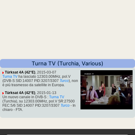
Turna TV (Turchia, Various)
Türksat 4A (42°E)
, 2015-03-07
Turna TV
ha lasciato 12303.00MHz, pol.V
(DVB-S SID:14007 PID:3207/3307
Turco
), non
è più trasmesso da satellite in Europa.
Türksat 4A (42°E)
, 2015-01-13
Un nuovo canale in DVB-S :
Turna TV
(Turchia), su 12303.00MHz, pol.V SR:27500
FEC:5/6 SID:14007 PID:3207/3307
Turco
- In
chiaro - FTA.