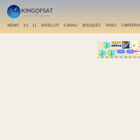
NEWS
[+]
[-]
SATELLITI
CANALI
BOUQUET
FASCI
CIMITERO