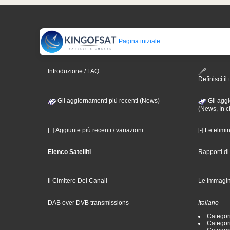
Pagina iniziale
Introduzione / FAQ
Definisci il 
Gli aggiornamenti più recenti (News)
Gli aggi
(News, In c
[+] Aggiunte più recenti / variazioni
[-] Le elimi
Elenco Satelliti
Rapporti d
Il Cimitero Dei Canali
Le Immagin
DAB over DVB transmissions
Italiano
Categori
Categori