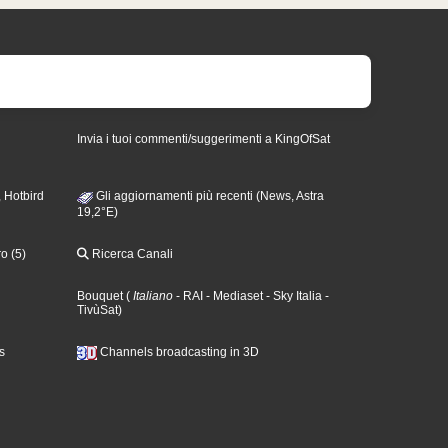
Invia i tuoi commenti/suggerimenti a KingOfSat
 Hotbird
Gli aggiornamenti più recenti (News, Astra
19,2°E)
o (5)
Ricerca Canali
Bouquet
(
Italiano
- RAI
- Mediaset
- Sky Italia
-
TivùSat
)
s
Channels broadcasting in 3D