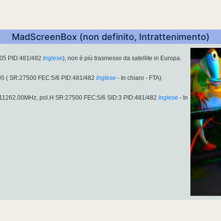
MadScreenBox (non definito, Intrattenimento)
305 PID:481/482
Inglese
), non è più trasmesso da satellite in Europa.
05 ( SR:27500 FEC:5/6 PID:481/482
Inglese
- In chiaro - FTA).
u 11262.00MHz, pol.H SR:27500 FEC:5/6 SID:3 PID:481/482
Inglese
- In