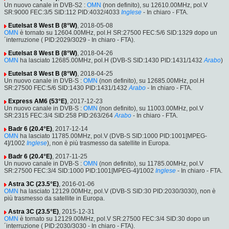
Un nuovo canale in DVB-S2 :
OMN
(non definito), su 12610.00MHz, pol.V
SR:9000 FEC:3/5 SID:112 PID:4032/4033
Inglese
- In chiaro - FTA.
Eutelsat 8 West B (8°W)
, 2018-05-08
OMN
è tornato su 12604.00MHz, pol.H SR:27500 FEC:5/6 SID:1329 dopo un
´interruzione ( PID:2029/3029 - In chiaro - FTA).
Eutelsat 8 West B (8°W)
, 2018-04-26
OMN
ha lasciato 12685.00MHz, pol.H (DVB-S SID:1430 PID:1431/1432
Arabo
)
Eutelsat 8 West B (8°W)
, 2018-04-25
Un nuovo canale in DVB-S :
OMN
(non definito), su 12685.00MHz, pol.H
SR:27500 FEC:5/6 SID:1430 PID:1431/1432
Arabo
- In chiaro - FTA.
Express AM6 (53°E)
, 2017-12-23
Un nuovo canale in DVB-S :
OMN
(non definito), su 11003.00MHz, pol.V
SR:2315 FEC:3/4 SID:258 PID:263/264
Arabo
- In chiaro - FTA.
Badr 6 (20.4°E)
, 2017-12-14
OMN
ha lasciato 11785.00MHz, pol.V (DVB-S SID:1000 PID:1001[MPEG-
4]/1002
Inglese
), non è più trasmesso da satellite in Europa.
Badr 6 (20.4°E)
, 2017-11-25
Un nuovo canale in DVB-S :
OMN
(non definito), su 11785.00MHz, pol.V
SR:27500 FEC:3/4 SID:1000 PID:1001[MPEG-4]/1002
Inglese
- In chiaro - FTA.
Astra 3C (23.5°E)
, 2016-01-06
OMN
ha lasciato 12129.00MHz, pol.V (DVB-S SID:30 PID:2030/3030), non è
più trasmesso da satellite in Europa.
Astra 3C (23.5°E)
, 2015-12-31
OMN
è tornato su 12129.00MHz, pol.V SR:27500 FEC:3/4 SID:30 dopo un
´interruzione ( PID:2030/3030 - In chiaro - FTA).