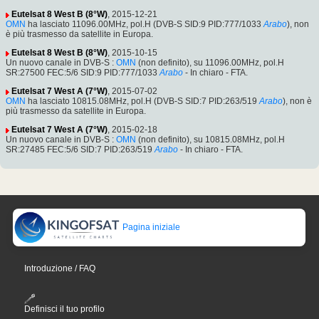
Eutelsat 8 West B (8°W)
, 2015-12-21
OMN
ha lasciato 11096.00MHz, pol.H (DVB-S SID:9 PID:777/1033
Arabo
), non
è più trasmesso da satellite in Europa.
Eutelsat 8 West B (8°W)
, 2015-10-15
Un nuovo canale in DVB-S :
OMN
(non definito), su 11096.00MHz, pol.H
SR:27500 FEC:5/6 SID:9 PID:777/1033
Arabo
- In chiaro - FTA.
Eutelsat 7 West A (7°W)
, 2015-07-02
OMN
ha lasciato 10815.08MHz, pol.H (DVB-S SID:7 PID:263/519
Arabo
), non è
più trasmesso da satellite in Europa.
Eutelsat 7 West A (7°W)
, 2015-02-18
Un nuovo canale in DVB-S :
OMN
(non definito), su 10815.08MHz, pol.H
SR:27485 FEC:5/6 SID:7 PID:263/519
Arabo
- In chiaro - FTA.
Pagina iniziale
Introduzione / FAQ
Definisci il tuo profilo