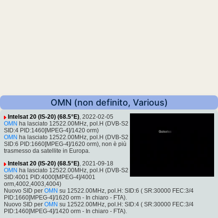
OMN (non definito, Various)
Intelsat 20 (IS-20) (68.5°E)
, 2022-02-05
OMN
ha lasciato 12522.00MHz, pol.H (DVB-S2
SID:4 PID:1460[MPEG-4]/1420 orm)
OMN
ha lasciato 12522.00MHz, pol.H (DVB-S2
SID:6 PID:1660[MPEG-4]/1620 orm), non è più
trasmesso da satellite in Europa.
Intelsat 20 (IS-20) (68.5°E)
, 2021-09-18
OMN
ha lasciato 12522.00MHz, pol.H (DVB-S2
SID:4001 PID:4000[MPEG-4]/4001
orm,4002,4003,4004)
Nuovo SID per
OMN
su 12522.00MHz, pol.H: SID:6 ( SR:30000 FEC:3/4
PID:1660[MPEG-4]/1620 orm - In chiaro - FTA).
Nuovo SID per
OMN
su 12522.00MHz, pol.H: SID:4 ( SR:30000 FEC:3/4
PID:1460[MPEG-4]/1420 orm - In chiaro - FTA).