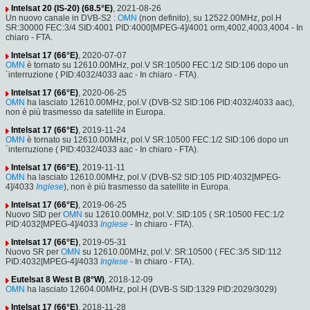
Intelsat 20 (IS-20) (68.5°E)
, 2021-08-26
Un nuovo canale in DVB-S2 :
OMN
(non definito), su 12522.00MHz, pol.H
SR:30000 FEC:3/4 SID:4001 PID:4000[MPEG-4]/4001 orm,4002,4003,4004 - In
chiaro - FTA.
Intelsat 17 (66°E)
, 2020-07-07
OMN
è tornato su 12610.00MHz, pol.V SR:10500 FEC:1/2 SID:106 dopo un
´interruzione ( PID:4032/4033 aac - In chiaro - FTA).
Intelsat 17 (66°E)
, 2020-06-25
OMN
ha lasciato 12610.00MHz, pol.V (DVB-S2 SID:106 PID:4032/4033 aac),
non è più trasmesso da satellite in Europa.
Intelsat 17 (66°E)
, 2019-11-24
OMN
è tornato su 12610.00MHz, pol.V SR:10500 FEC:1/2 SID:106 dopo un
´interruzione ( PID:4032/4033 aac - In chiaro - FTA).
Intelsat 17 (66°E)
, 2019-11-11
OMN
ha lasciato 12610.00MHz, pol.V (DVB-S2 SID:105 PID:4032[MPEG-
4]/4033
Inglese
), non è più trasmesso da satellite in Europa.
Intelsat 17 (66°E)
, 2019-06-25
Nuovo SID per
OMN
su 12610.00MHz, pol.V: SID:105 ( SR:10500 FEC:1/2
PID:4032[MPEG-4]/4033
Inglese
- In chiaro - FTA).
Intelsat 17 (66°E)
, 2019-05-31
Nuovo SR per
OMN
su 12610.00MHz, pol.V: SR:10500 ( FEC:3/5 SID:112
PID:4032[MPEG-4]/4033
Inglese
- In chiaro - FTA).
Eutelsat 8 West B (8°W)
, 2018-12-09
OMN
ha lasciato 12604.00MHz, pol.H (DVB-S SID:1329 PID:2029/3029)
Intelsat 17 (66°E)
, 2018-11-28