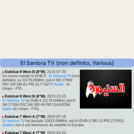
El Saniora TV (non definito, Various)
Eutelsat 8 West B (8°W)
, 2016-07-30
Un nuovo canale in DVB-S :
El Saniora TV
(non
definito), su 11179.00MHz, pol.H SR:27500
FEC:5/6 SID:61 PID:3177/3277
Arabo
- In
chiaro - FTA.
Eutelsat 8 West B (8°W)
, 2015-10-15
El Saniora TV
su DVB-S 11179.00MHz, pol.H
SR:27500 FEC:5/6 SID:46 PID:3164/3264
Arabo
(In chiaro - FTA).
Eutelsat 7 West A (7°W)
, 2015-07-16
El Saniora TV
ha lasciato 10815.08MHz, pol.H (DVB-S SID:13 PID:275/531
Arabo
), non è più trasmesso da satellite in Europa.
Eutelsat 7 West A (7°W)
, 2015-03-20