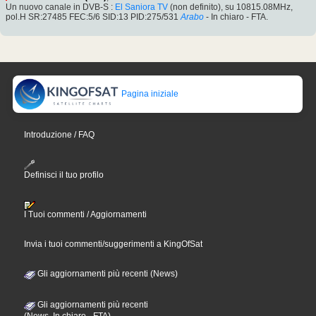
Un nuovo canale in DVB-S :
El Saniora TV
(non definito), su 10815.08MHz,
pol.H SR:27485 FEC:5/6 SID:13 PID:275/531
Arabo
- In chiaro - FTA.
Pagina iniziale
Introduzione / FAQ
Definisci il tuo profilo
I Tuoi commenti / Aggiornamenti
Invia i tuoi commenti/suggerimenti a KingOfSat
Gli aggiornamenti più recenti (News)
Gli aggiornamenti più recenti