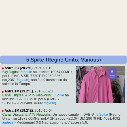
5 Spike (Regno Unito, Various)
Astra 2G (28.2°E)
, 2020-01-19
Sky Digital
:
5 Spike
ha lasciato 10964.00MHz,
pol.H (DVB-S SID:7730 PID:2360/2362
nar,2361
Inglese
), non è più trasmesso da
satellite in Europa.
Astra 1M (19.2°E)
, 2018-03-20
Canal Digitaal
&
MTV Networks
:
5 Spike
ha
lasciato 11973.00MHz, pol.V (DVB-S
SID:28679 PID:4091/4092
Inglese
)
Astra 1M (19.2°E)
, 2015-10-04
Canal Digitaal
&
MTV Networks
: Un nuovo canale in DVB-S :
5 Spike
(Regno
Unito), su 11973.00MHz, pol.V SR:27500 FEC:3/4 SID:28679 PID:4091/4092
Inglese
- Mediaguard 3 & Nagravision 3 & Viaccess 5.0.