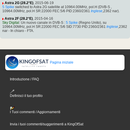
Astra 2G (28.2°E)
, 2015-06-19
5 Spike
switched to Astra 2G satellite at 10964.00MHz, pol.H (DVB-S ,
10964.00MHz, pol.H SR:22000 FEC:5/6 PID:2360/2361
Inglese
,2362 nar).
Astra 2F (28.2°E)
, 2015-04-16
Sky Digital
: Un nuovo canale in DVB-S :
5 Spike
(Regno Unito), su
10964.00MHz, pol.H SR:22000 FEC:5/6 SID:7730 PID:2360/2361
Inglese
,2362
nar - In chiaro - FTA.
Pagina iniziale
Introduzione / FAQ
Definisci il tuo profilo
I Tuoi commenti / Aggiornamenti
Invia i tuoi commenti/suggerimenti a KingOfSat