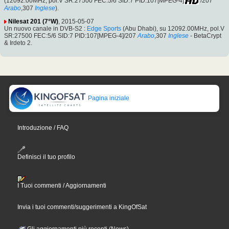
(12092.00MHz, pol.V SR:27500 FEC:5/6 SID:7 PID:107[MPEG-4]
/207
Arabo
,307
Inglese
).
Nilesat 201 (7°W)
, 2015-05-07
Un nuovo canale in DVB-S2 :
Edge Sports
(Abu Dhabi), su 12092.00MHz, pol.V
SR:27500 FEC:5/6 SID:7 PID:107[MPEG-4]/207
Arabo
,307
Inglese
- BetaCrypt
& Irdeto 2.
Pagina iniziale
Introduzione / FAQ
Definisci il tuo profilo
I Tuoi commenti / Aggiornamenti
Invia i tuoi commenti/suggerimenti a KingOfSat
Gli aggiornamenti più recenti (News)