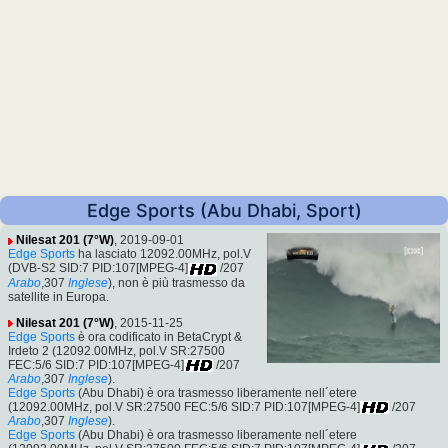
Edge Sports (Abu Dhabi, Sport)
Nilesat 201 (7°W)
, 2019-09-01
Edge Sports
ha lasciato 12092.00MHz, pol.V
(DVB-S2 SID:7 PID:107[MPEG-4]
/207
Arabo
,307
Inglese
), non è più trasmesso da
satellite in Europa.
Nilesat 201 (7°W)
, 2015-11-25
Edge Sports
è ora codificato in BetaCrypt &
Irdeto 2 (12092.00MHz, pol.V SR:27500
FEC:5/6 SID:7 PID:107[MPEG-4]
/207
Arabo
,307
Inglese
).
Edge Sports
(Abu Dhabi) è ora trasmesso liberamente nell´etere
(12092.00MHz, pol.V SR:27500 FEC:5/6 SID:7 PID:107[MPEG-4]
/207
Arabo
,307
Inglese
).
Edge Sports
(Abu Dhabi) è ora trasmesso liberamente nell´etere