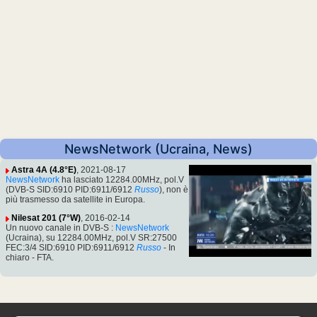
NewsNetwork (Ucraina, News)
Astra 4A (4.8°E)
, 2021-08-17
NewsNetwork
ha lasciato 12284.00MHz, pol.V
(DVB-S SID:6910 PID:6911/6912
Russo
), non è
più trasmesso da satellite in Europa.
Nilesat 201 (7°W)
, 2016-02-14
Un nuovo canale in DVB-S :
NewsNetwork
(Ucraina), su 12284.00MHz, pol.V SR:27500
FEC:3/4 SID:6910 PID:6911/6912
Russo
- In
chiaro - FTA.