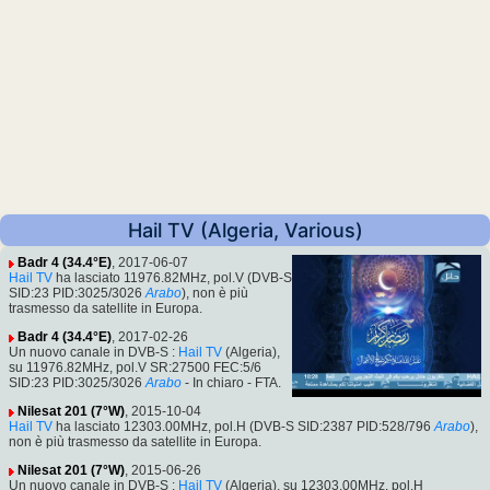
Hail TV (Algeria, Various)
Badr 4 (34.4°E)
, 2017-06-07
Hail TV
ha lasciato 11976.82MHz, pol.V (DVB-S
SID:23 PID:3025/3026
Arabo
), non è più
trasmesso da satellite in Europa.
Badr 4 (34.4°E)
, 2017-02-26
Un nuovo canale in DVB-S :
Hail TV
(Algeria),
su 11976.82MHz, pol.V SR:27500 FEC:5/6
SID:23 PID:3025/3026
Arabo
- In chiaro - FTA.
Nilesat 201 (7°W)
, 2015-10-04
Hail TV
ha lasciato 12303.00MHz, pol.H (DVB-S SID:2387 PID:528/796
Arabo
),
non è più trasmesso da satellite in Europa.
Nilesat 201 (7°W)
, 2015-06-26
Un nuovo canale in DVB-S :
Hail TV
(Algeria), su 12303.00MHz, pol.H