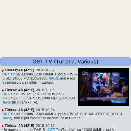
ORT TV (Turchia, Various)
Türksat 4A (42°E)
, 2016-10-02
ORT TV
ha lasciato 12303.00MHz, pol.V (DVB-
S SID:14008 PID:3208/3308
Turco
), non è più
trasmesso da satellite in Europa.
Türksat 4A (42°E)
, 2015-11-05
ORT TV
su DVB-S 12303.00MHz, pol.V
SR:27500 FEC:5/6 SID:14008 PID:3208/3308
Turco
(In chiaro - FTA).
Türksat 4A (42°E)
, 2015-10-24
ORT TV
ha lasciato 12303.00MHz, pol.V (DVB-S SID:14013 PID:3213/3313
Turco
), non è più trasmesso da satellite in Europa.
Türksat 4A (42°E)
, 2015-10-17
Un nuovo canale in DVB-S :
ORT TV
(Turchia), su 12303.00MHz, pol.V