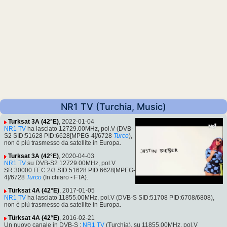
NR1 TV (Turchia, Music)
Turksat 3A (42°E)
, 2022-01-04
NR1 TV
ha lasciato 12729.00MHz, pol.V (DVB-
S2 SID:51628 PID:6628[MPEG-4]/6728
Turco
),
non è più trasmesso da satellite in Europa.
Turksat 3A (42°E)
, 2020-04-03
NR1 TV
su DVB-S2 12729.00MHz, pol.V
SR:30000 FEC:2/3 SID:51628 PID:6628[MPEG-
4]/6728
Turco
(In chiaro - FTA).
Türksat 4A (42°E)
, 2017-01-05
NR1 TV
ha lasciato 11855.00MHz, pol.V (DVB-S SID:51708 PID:6708/6808),
non è più trasmesso da satellite in Europa.
Türksat 4A (42°E)
, 2016-02-21
Un nuovo canale in DVB-S :
NR1 TV
(Turchia), su 11855.00MHz, pol.V