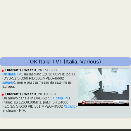
OK Italia TV1 (Italia, Various)
Eutelsat 12 West B
, 2017-03-08
OK Italia TV1
ha lasciato 12638.00MHz, pol.H
(DVB-S2 SID:60 PID:601[MPEG-4]/602
Italiano
), non è più trasmesso da satellite in
Europa.
Eutelsat 12 West B
, 2016-03-01
Un nuovo canale in DVB-S2 :
OK Italia TV1
(Italia), su 12638.00MHz, pol.H SR:14000
FEC:3/5 SID:60 PID:601[MPEG-4]/602
Italiano
-
In chiaro - FTA.