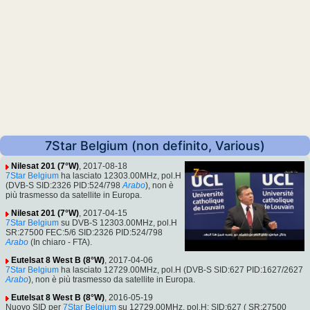
7Star Belgium (non definito, Various)
Nilesat 201 (7°W)
, 2017-08-18
7Star Belgium
ha lasciato 12303.00MHz, pol.H
(DVB-S SID:2326 PID:524/798
Arabo
), non è
più trasmesso da satellite in Europa.
Nilesat 201 (7°W)
, 2017-04-15
7Star Belgium
su DVB-S 12303.00MHz, pol.H
SR:27500 FEC:5/6 SID:2326 PID:524/798
Arabo
(In chiaro - FTA).
Eutelsat 8 West B (8°W)
, 2017-04-06
7Star Belgium
ha lasciato 12729.00MHz, pol.H (DVB-S SID:627 PID:1627/2627
Arabo
), non è più trasmesso da satellite in Europa.
Eutelsat 8 West B (8°W)
, 2016-05-19
Nuovo SID per
7Star Belgium
su 12729.00MHz, pol.H: SID:627 ( SR:27500