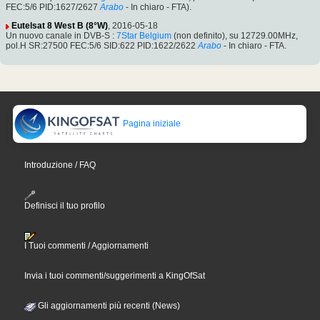
FEC:5/6 PID:1627/2627
Arabo
- In chiaro - FTA).
Eutelsat 8 West B (8°W)
, 2016-05-18
Un nuovo canale in DVB-S :
7Star Belgium
(non definito), su 12729.00MHz,
pol.H SR:27500 FEC:5/6 SID:622 PID:1622/2622
Arabo
- In chiaro - FTA.
Pagina iniziale
Introduzione / FAQ
Definisci il tuo profilo
I Tuoi commenti / Aggiornamenti
Invia i tuoi commenti/suggerimenti a KingOfSat
Gli aggiornamenti più recenti (News)