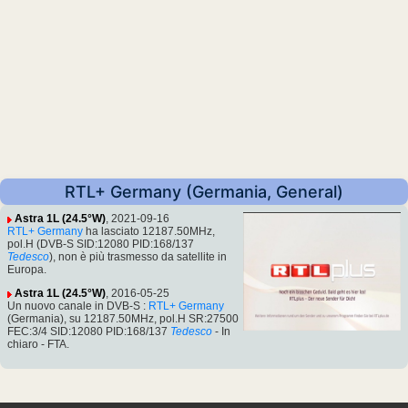
RTL+ Germany (Germania, General)
Astra 1L (24.5°W)
, 2021-09-16
RTL+ Germany
ha lasciato 12187.50MHz,
pol.H (DVB-S SID:12080 PID:168/137
Tedesco
), non è più trasmesso da satellite in
Europa.
Astra 1L (24.5°W)
, 2016-05-25
Un nuovo canale in DVB-S :
RTL+ Germany
(Germania), su 12187.50MHz, pol.H SR:27500
FEC:3/4 SID:12080 PID:168/137
Tedesco
- In
chiaro - FTA.