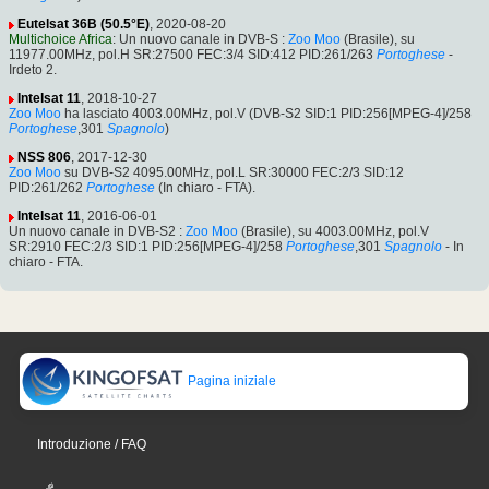
Eutelsat 36B (50.5°E)
, 2020-08-20
Multichoice Africa
: Un nuovo canale in DVB-S :
Zoo Moo
(Brasile), su
11977.00MHz, pol.H SR:27500 FEC:3/4 SID:412 PID:261/263
Portoghese
-
Irdeto 2.
Intelsat 11
, 2018-10-27
Zoo Moo
ha lasciato 4003.00MHz, pol.V (DVB-S2 SID:1 PID:256[MPEG-4]/258
Portoghese
,301
Spagnolo
)
NSS 806
, 2017-12-30
Zoo Moo
su DVB-S2 4095.00MHz, pol.L SR:30000 FEC:2/3 SID:12
PID:261/262
Portoghese
(In chiaro - FTA).
Intelsat 11
, 2016-06-01
Un nuovo canale in DVB-S2 :
Zoo Moo
(Brasile), su 4003.00MHz, pol.V
SR:2910 FEC:2/3 SID:1 PID:256[MPEG-4]/258
Portoghese
,301
Spagnolo
- In
chiaro - FTA.
Pagina iniziale
Introduzione / FAQ