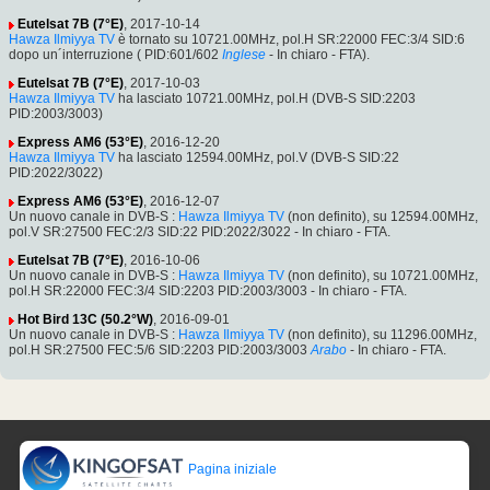
Eutelsat 7B (7°E)
, 2017-10-14
Hawza Ilmiyya TV
è tornato su 10721.00MHz, pol.H SR:22000 FEC:3/4 SID:6
dopo un´interruzione ( PID:601/602
Inglese
- In chiaro - FTA).
Eutelsat 7B (7°E)
, 2017-10-03
Hawza Ilmiyya TV
ha lasciato 10721.00MHz, pol.H (DVB-S SID:2203
PID:2003/3003)
Express AM6 (53°E)
, 2016-12-20
Hawza Ilmiyya TV
ha lasciato 12594.00MHz, pol.V (DVB-S SID:22
PID:2022/3022)
Express AM6 (53°E)
, 2016-12-07
Un nuovo canale in DVB-S :
Hawza Ilmiyya TV
(non definito), su 12594.00MHz,
pol.V SR:27500 FEC:2/3 SID:22 PID:2022/3022 - In chiaro - FTA.
Eutelsat 7B (7°E)
, 2016-10-06
Un nuovo canale in DVB-S :
Hawza Ilmiyya TV
(non definito), su 10721.00MHz,
pol.H SR:22000 FEC:3/4 SID:2203 PID:2003/3003 - In chiaro - FTA.
Hot Bird 13C (50.2°W)
, 2016-09-01
Un nuovo canale in DVB-S :
Hawza Ilmiyya TV
(non definito), su 11296.00MHz,
pol.H SR:27500 FEC:5/6 SID:2203 PID:2003/3003
Arabo
- In chiaro - FTA.
Pagina iniziale