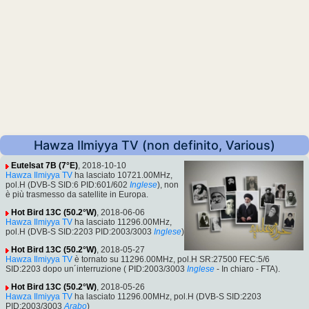
Hawza Ilmiyya TV (non definito, Various)
Eutelsat 7B (7°E)
, 2018-10-10
Hawza Ilmiyya TV
ha lasciato 10721.00MHz,
pol.H (DVB-S SID:6 PID:601/602
Inglese
), non
è più trasmesso da satellite in Europa.
Hot Bird 13C (50.2°W)
, 2018-06-06
Hawza Ilmiyya TV
ha lasciato 11296.00MHz,
pol.H (DVB-S SID:2203 PID:2003/3003
Inglese
)
Hot Bird 13C (50.2°W)
, 2018-05-27
Hawza Ilmiyya TV
è tornato su 11296.00MHz, pol.H SR:27500 FEC:5/6
SID:2203 dopo un´interruzione ( PID:2003/3003
Inglese
- In chiaro - FTA).
Hot Bird 13C (50.2°W)
, 2018-05-26
Hawza Ilmiyya TV
ha lasciato 11296.00MHz, pol.H (DVB-S SID:2203
PID:2003/3003
Arabo
)