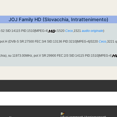
JOJ Family HD (Slovacchia, Intrattenimento)
B-S2 SID:14115 PID:1510[MPEG-4]
/1520
Ceco
,1521
audio originale
)
 pol.H (DVB-S SR:27500 FEC:3/4 SID:13136 PID:3210[MPEG-4]/3220
Ceco
,3221 q
chia), su 11973.00MHz, pol.V SR:29900 FEC:2/3 SID:14115 PID:1510[MPEG-4]