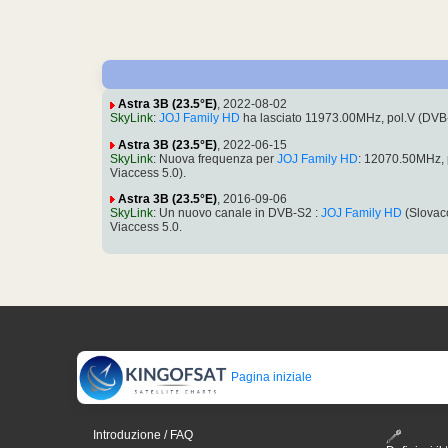
Astra 3B (23.5°E)
, 2022-08-02
SkyLink
:
JOJ Family HD
ha lasciato 11973.00MHz, pol.V (DV
Astra 3B (23.5°E)
, 2022-06-15
SkyLink
: Nuova frequenza per
JOJ Family HD
: 12070.50MHz,
Viaccess 5.0).
Astra 3B (23.5°E)
, 2016-09-06
SkyLink
: Un nuovo canale in DVB-S2 :
JOJ Family HD
(Slovac
Viaccess 5.0.
Pagina iniziale
Introduzione / FAQ