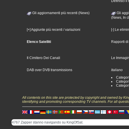
Definisci il 
Gli aggiornamenti più recenti (News)
Gli aggi
(News, In c
[+] Aggiunte più recenti / variazioni
[-] Le elimi
Elenco Satelliti
Rapporti d
Il Cimitero Dei Canali
Le Immagin
DAB over DVB transmissions
Italiano
Categori
Categori
Categori
All contents on this site are protected by copyright and owned by Ki
identifying and promoting corresponding TV channels. For all questi
4767 Zapper stanno navigando su KingOfSat.