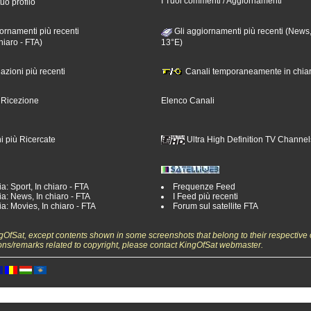
I Tuoi commenti / Aggiornamenti
tuo profilo
ornamenti più recenti
Gli aggiornamenti più recenti (News,
hiaro - FTA)
13°E)
nazioni più recenti
Canali temporaneamente in chiar
i Ricezione
Elenco Canali
i più Ricercate
Ultra High Definition TV Channel
a: Sport, In chiaro - FTA
Frequenze Feed
a: News, In chiaro - FTA
I Feed più recenti
a: Movies, In chiaro - FTA
Forum sul satellite FTA
ngOfSat, except contents shown in some screenshots that belong to their respective 
ons/remarks related to copyright, please contact KingOfSat webmaster.