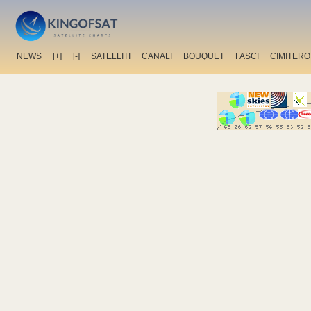
NEWS
[+]
[-]
SATELLITI
CANALI
BOUQUET
FASCI
CIMITERO