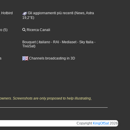
 Hotbird
Gli aggiornamenti più recenti (News, Astra
19,2°E)
o (5)
Ricerca Canali
Bouquet
(
Italiano
- RAI
- Mediaset
- Sky Italia
-
TivùSat
)
s
Channels broadcasting in 3D
owners. Screenshots are only proposed to help illustrating,
Copyright
KingOfSat
2026