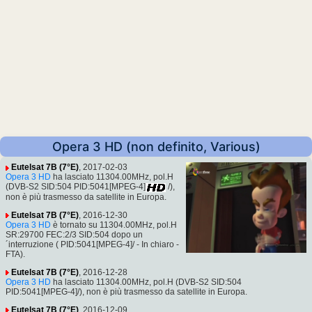
Opera 3 HD (non definito, Various)
Eutelsat 7B (7°E)
, 2017-02-03
Opera 3 HD
ha lasciato 11304.00MHz, pol.H
(DVB-S2 SID:504 PID:5041[MPEG-4]
/),
non è più trasmesso da satellite in Europa.
Eutelsat 7B (7°E)
, 2016-12-30
Opera 3 HD
è tornato su 11304.00MHz, pol.H
SR:29700 FEC:2/3 SID:504 dopo un
´interruzione ( PID:5041[MPEG-4]/ - In chiaro -
FTA).
Eutelsat 7B (7°E)
, 2016-12-28
Opera 3 HD
ha lasciato 11304.00MHz, pol.H (DVB-S2 SID:504
PID:5041[MPEG-4]/), non è più trasmesso da satellite in Europa.
Eutelsat 7B (7°E)
, 2016-12-09