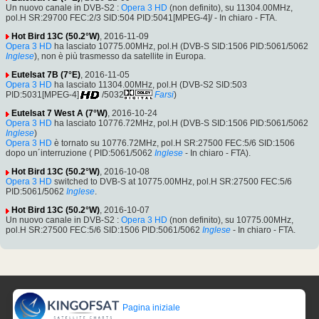
Un nuovo canale in DVB-S2 :
Opera 3 HD
(non definito), su 11304.00MHz,
pol.H SR:29700 FEC:2/3 SID:504 PID:5041[MPEG-4]/ - In chiaro - FTA.
Hot Bird 13C (50.2°W)
, 2016-11-09
Opera 3 HD
ha lasciato 10775.00MHz, pol.H (DVB-S SID:1506 PID:5061/5062
Inglese
), non è più trasmesso da satellite in Europa.
Eutelsat 7B (7°E)
, 2016-11-05
Opera 3 HD
ha lasciato 11304.00MHz, pol.H (DVB-S2 SID:503
PID:5031[MPEG-4]
/5032
Farsi
)
Eutelsat 7 West A (7°W)
, 2016-10-24
Opera 3 HD
ha lasciato 10776.72MHz, pol.H (DVB-S SID:1506 PID:5061/5062
Inglese
)
Opera 3 HD
è tornato su 10776.72MHz, pol.H SR:27500 FEC:5/6 SID:1506
dopo un´interruzione ( PID:5061/5062
Inglese
- In chiaro - FTA).
Hot Bird 13C (50.2°W)
, 2016-10-08
Opera 3 HD
switched to DVB-S at 10775.00MHz, pol.H SR:27500 FEC:5/6
PID:5061/5062
Inglese
.
Hot Bird 13C (50.2°W)
, 2016-10-07
Un nuovo canale in DVB-S2 :
Opera 3 HD
(non definito), su 10775.00MHz,
pol.H SR:27500 FEC:5/6 SID:1506 PID:5061/5062
Inglese
- In chiaro - FTA.
Pagina iniziale