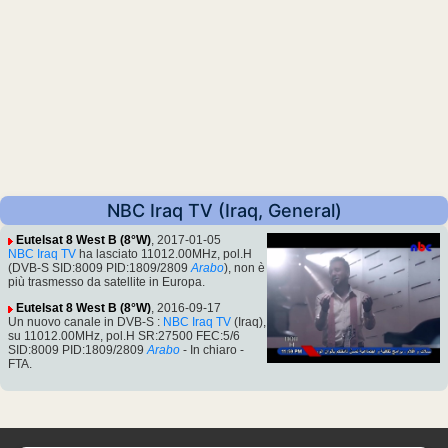
NBC Iraq TV (Iraq, General)
Eutelsat 8 West B (8°W)
, 2017-01-05
NBC Iraq TV
ha lasciato 11012.00MHz, pol.H
(DVB-S SID:8009 PID:1809/2809
Arabo
), non è
più trasmesso da satellite in Europa.
Eutelsat 8 West B (8°W)
, 2016-09-17
Un nuovo canale in DVB-S :
NBC Iraq TV
(Iraq),
su 11012.00MHz, pol.H SR:27500 FEC:5/6
SID:8009 PID:1809/2809
Arabo
- In chiaro -
FTA.