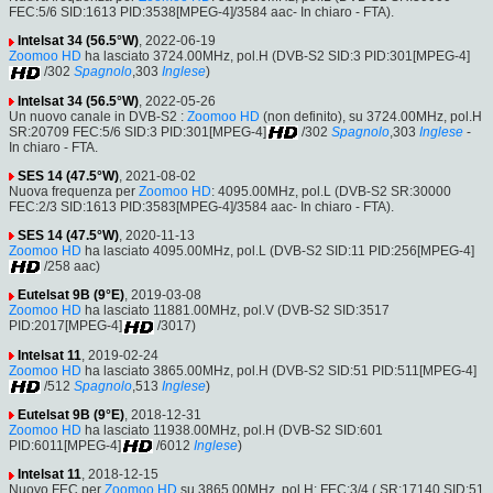
FEC:5/6 SID:1613 PID:3538[MPEG-4]/3584 aac- In chiaro - FTA).
Intelsat 34 (56.5°W)
, 2022-06-19
Zoomoo HD
ha lasciato 3724.00MHz, pol.H (DVB-S2 SID:3 PID:301[MPEG-4]
/302
Spagnolo
,303
Inglese
)
Intelsat 34 (56.5°W)
, 2022-05-26
Un nuovo canale in DVB-S2 :
Zoomoo HD
(non definito), su 3724.00MHz, pol.H
SR:20709 FEC:5/6 SID:3 PID:301[MPEG-4]
/302
Spagnolo
,303
Inglese
-
In chiaro - FTA.
SES 14 (47.5°W)
, 2021-08-02
Nuova frequenza per
Zoomoo HD
: 4095.00MHz, pol.L (DVB-S2 SR:30000
FEC:2/3 SID:1613 PID:3583[MPEG-4]/3584 aac- In chiaro - FTA).
SES 14 (47.5°W)
, 2020-11-13
Zoomoo HD
ha lasciato 4095.00MHz, pol.L (DVB-S2 SID:11 PID:256[MPEG-4]
/258 aac)
Eutelsat 9B (9°E)
, 2019-03-08
Zoomoo HD
ha lasciato 11881.00MHz, pol.V (DVB-S2 SID:3517
PID:2017[MPEG-4]
/3017)
Intelsat 11
, 2019-02-24
Zoomoo HD
ha lasciato 3865.00MHz, pol.H (DVB-S2 SID:51 PID:511[MPEG-4]
/512
Spagnolo
,513
Inglese
)
Eutelsat 9B (9°E)
, 2018-12-31
Zoomoo HD
ha lasciato 11938.00MHz, pol.H (DVB-S2 SID:601
PID:6011[MPEG-4]
/6012
Inglese
)
Intelsat 11
, 2018-12-15
Nuovo FEC per
Zoomoo HD
su 3865.00MHz, pol.H: FEC:3/4 ( SR:17140 SID:51