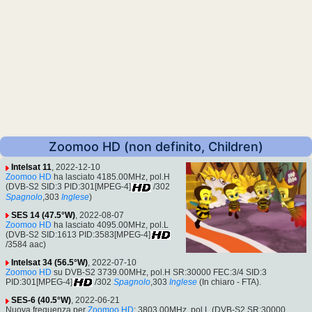
Zoomoo HD (non definito, Children)
Intelsat 11
, 2022-12-10
Zoomoo HD
ha lasciato 4185.00MHz, pol.H
(DVB-S2 SID:3 PID:301[MPEG-4]
/302
Spagnolo
,303
Inglese
)
SES 14 (47.5°W)
, 2022-08-07
Zoomoo HD
ha lasciato 4095.00MHz, pol.L
(DVB-S2 SID:1613 PID:3583[MPEG-4]
/3584 aac)
Intelsat 34 (56.5°W)
, 2022-07-10
Zoomoo HD
su DVB-S2 3739.00MHz, pol.H SR:30000 FEC:3/4 SID:3
PID:301[MPEG-4]
/302
Spagnolo
,303
Inglese
(In chiaro - FTA).
SES-6 (40.5°W)
, 2022-06-21
Nuova frequenza per
Zoomoo HD
: 3803.00MHz, pol.L (DVB-S2 SR:30000