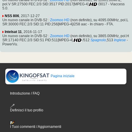
pol.V SR:27500 FEC:2/3 SID:3517 PID:2017[MPEG-4]
/3017 - Viaccess
5.0.
NSS 806
, 2017-12-27
Un nuovo canale in DVB-S2 :
Zoomoo HD
(non definito), su 4095.00MHz, pol.L
SR:30000 FEC:2/3 SID:11 PID:256[MPEG-4]/258 aac - In chiaro - FTA.
Intelsat 11
, 2016-11-17
Un nuovo canale in DVB-S2 :
Zoomoo HD
(non definito), su 3865.00MHz, pol.H
SR:17140 FEC:2/3 SID:51 PID:511[MPEG-4]
/512
Spagnolo
,513
Inglese
-
PowerVu.
Pagina iniziale
Introduzione / FAQ
Definisci il tuo profilo
I Tuoi commenti / Aggiornamenti