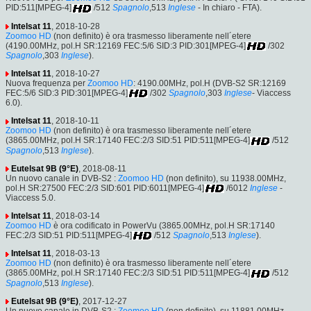
PID:511[MPEG-4]
/512
Spagnolo
,513
Inglese
- In chiaro - FTA).
Intelsat 11
, 2018-10-28
Zoomoo HD
(non definito) è ora trasmesso liberamente nell´etere
(4190.00MHz, pol.H SR:12169 FEC:5/6 SID:3 PID:301[MPEG-4]
/302
Spagnolo
,303
Inglese
).
Intelsat 11
, 2018-10-27
Nuova frequenza per
Zoomoo HD
: 4190.00MHz, pol.H (DVB-S2 SR:12169
FEC:5/6 SID:3 PID:301[MPEG-4]
/302
Spagnolo
,303
Inglese
- Viaccess
6.0).
Intelsat 11
, 2018-10-11
Zoomoo HD
(non definito) è ora trasmesso liberamente nell´etere
(3865.00MHz, pol.H SR:17140 FEC:2/3 SID:51 PID:511[MPEG-4]
/512
Spagnolo
,513
Inglese
).
Eutelsat 9B (9°E)
, 2018-08-11
Un nuovo canale in DVB-S2 :
Zoomoo HD
(non definito), su 11938.00MHz,
pol.H SR:27500 FEC:2/3 SID:601 PID:6011[MPEG-4]
/6012
Inglese
-
Viaccess 5.0.
Intelsat 11
, 2018-03-14
Zoomoo HD
è ora codificato in PowerVu (3865.00MHz, pol.H SR:17140
FEC:2/3 SID:51 PID:511[MPEG-4]
/512
Spagnolo
,513
Inglese
).
Intelsat 11
, 2018-03-13
Zoomoo HD
(non definito) è ora trasmesso liberamente nell´etere
(3865.00MHz, pol.H SR:17140 FEC:2/3 SID:51 PID:511[MPEG-4]
/512
Spagnolo
,513
Inglese
).
Eutelsat 9B (9°E)
, 2017-12-27
Un nuovo canale in DVB-S2 :
Zoomoo HD
(non definito), su 11881.00MHz,