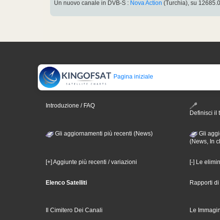
Un nuovo canale in DVB-S :
Nova Action
(Turchia), su 12685
Pagina iniziale
Introduzione / FAQ
Definisci il 
Gli aggiornamenti più recenti (News)
Gli aggi
(News, In c
[+] Aggiunte più recenti / variazioni
[-] Le elimi
Elenco Satelliti
Rapporti d
Il Cimitero Dei Canali
Le Immagin