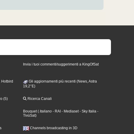
Invia i tuoi commenti/suggerimenti a KingOfSat
 Hotbird
Gli aggiornamenti più recenti (News, Astra
19,2°E)
o (5)
Ricerca Canali
Bouquet
(
Italiano
- RAI
- Mediaset
- Sky Italia
-
TivùSat
)
s
Channels broadcasting in 3D