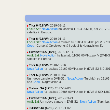
Thor 6 (0.8°W)
, 2019-02-11
Focus Sat
:
Nova Action
ha lasciato 11804.00MHz, pol.V (DVB
satellite in Europa.
Thor 6 (0.8°W)
, 2019-01-11
Focus Sat
:
Nova Action
è tornato su 11804.00MHz, pol.V SR:3
Ceco
- Conax & Cryptoworks & Irdeto 2 & Nagravision 3).
Eutelsat 16A (16°E)
, 2018-12-14
Antik Sat
:
Nova Action
ha lasciato 11093.00MHz, pol.V (DVB-
satellite in Europa.
Thor 6 (0.8°W)
, 2018-10-16
Nova Action
ha lasciato 12169.00MHz, pol.H (DVB-S2 SID:30
Thor 6 (0.8°W)
, 2018-08-04
Un nuovo canale in DVB-S2 :
Nova Action
(Turchia), su 1216
aac
Ceco
- Nagravision 3.
Turksat 3A (42°E)
, 2017-07-03
Nova Action
ha lasciato 12685.00MHz, pol.H (DVB-S SID:138
Eutelsat 16A (16°E)
, 2017-03-21
Antik Sat
: Un nuovo canale in DVB-S2 :
Nova Action
(Turchia)
Turksat 3A (42°E)
, 2017-01-02