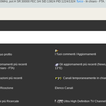
.00MHz, pol.H SR:30000 FEC:3/4 SID:13824 PID:1224/1324
Turco
- In chiaro - FTA.
I Tuoi commenti / Aggiornamenti
tuo profilo
ornamenti più recenti
Gli aggiornamenti più recenti (News,
hiaro - FTA)
13°E)
nazioni più recenti
Canali temporaneamente in chiar
i Ricezione
Elenco Canali
i più Ricercate
Ultra High Definition TV Channel