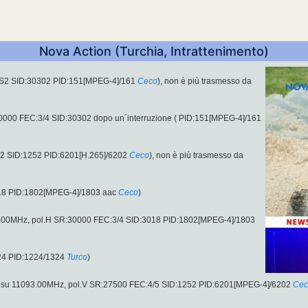
Nova Action (Turchia, Intrattenimento)
-S2 SID:30302 PID:151[MPEG-4]/161
Ceco
), non è più trasmesso da
0000 FEC:3/4 SID:30302 dopo un´interruzione ( PID:151[MPEG-4]/161
S2 SID:1252 PID:6201[H.265]/6202
Ceco
), non è più trasmesso da
18 PID:1802[MPEG-4]/1803 aac
Ceco
)
9.00MHz, pol.H SR:30000 FEC:3/4 SID:3018 PID:1802[MPEG-4]/1803
24 PID:1224/1324
Turco
)
, su 11093.00MHz, pol.V SR:27500 FEC:4/5 SID:1252 PID:6201[MPEG-4]/6202
Cec