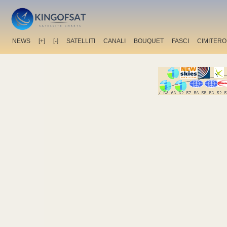
NEWS
[+]
[-]
SATELLITI
CANALI
BOUQUET
FASCI
CIMITERO