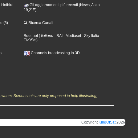
 Hotbird
Gli aggiornamenti più recenti (News, Astra
19,2°E)
o (5)
Ricerca Canali
Bouquet
(
Italiano
- RAI
- Mediaset
- Sky Italia
-
TivùSat
)
s
Channels broadcasting in 3D
owners. Screenshots are only proposed to help illustrating,
Copyright
KingOfSat
2026