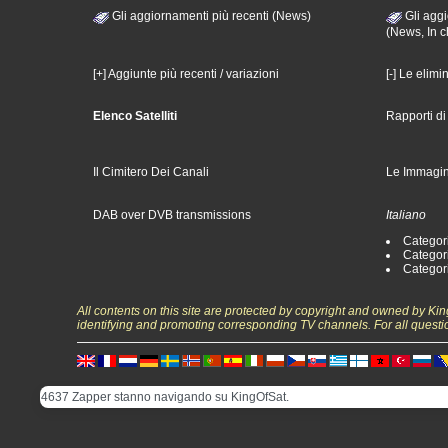
Gli aggiornamenti più recenti (News)
Gli aggi
(News, In c
[+] Aggiunte più recenti / variazioni
[-] Le elimi
Elenco Satelliti
Rapporti d
Il Cimitero Dei Canali
Le Immagin
DAB over DVB transmissions
Italiano
Categori
Categori
Categori
All contents on this site are protected by copyright and owned by Ki
identifying and promoting corresponding TV channels. For all questi
4637 Zapper stanno navigando su KingOfSat.