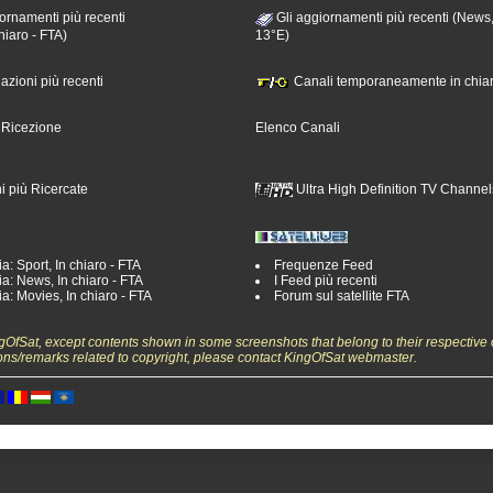
ornamenti più recenti
Gli aggiornamenti più recenti (News,
hiaro - FTA)
13°E)
nazioni più recenti
Canali temporaneamente in chiar
i Ricezione
Elenco Canali
i più Ricercate
Ultra High Definition TV Channel
a: Sport, In chiaro - FTA
Frequenze Feed
a: News, In chiaro - FTA
I Feed più recenti
a: Movies, In chiaro - FTA
Forum sul satellite FTA
ngOfSat, except contents shown in some screenshots that belong to their respective 
ons/remarks related to copyright, please contact KingOfSat webmaster.