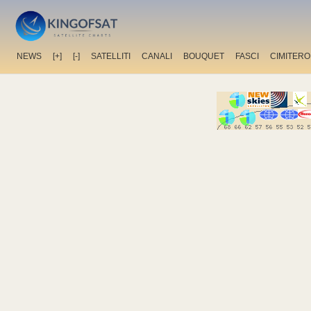
NEWS
[+]
[-]
SATELLITI
CANALI
BOUQUET
FASCI
CIMITERO