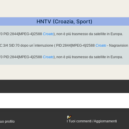
HNTV (Croazia, Sport)
:70 PID:2844[MPEG-4]/2588
Croato
), non è più trasmesso da satellite in Europa.
C:3/4 SID:70 dopo un´interruzione ( PID:2844[MPEG-4]/2588
Croato
- Nagravision 
:70 PID:2844[MPEG-4]/2588
Croato
), non è più trasmesso da satellite in Europa.
I Tuoi commenti / Aggiornamenti
tuo profilo