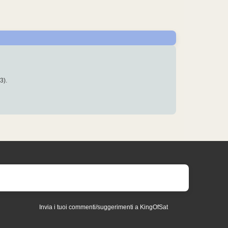
3).
Invia i tuoi commenti/suggerimenti a KingOfSat