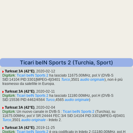
Ticari beIN Sports 2 (Turchia, Sport)
Turksat 3A (42°E)
, 2020-02-12
Digitürk
:
Ticari beIN Sports 2
ha lasciato 11675.00MHz, pol.V (DVB-S
SID:14104 PID:3301[MPEG-4]/3401
Turco
,3501
audio originale
), non è più
trasmesso da satellite in Europa.
Turksat 3A (42°E)
, 2020-02-11
Digitürk
:
Ticari beIN Sports 2
ha lasciato 11180.00MHz, pol.H (DVB-S
SID:15536 PID:4462/4564
Turco
,4565
audio originale
)
Turksat 3A (42°E)
, 2020-02-04
Digitürk
: Un nuovo canale in DVB-S :
Ticari beIN Sports 2
(Turchia), su
11675.00MHz, pol.V SR:24444 FEC:3/4 SID:14104 PID:3301[MPEG-4]/3401
Turco
,3501
audio originale
- Irdeto 2.
Turksat 3A (42°E)
, 2019-11-25
Digitürk
:
Ticari beIN Sports 2
è ora codificato in Irdeto 2 (11180.00MHz, pol.H