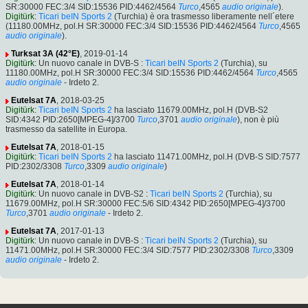
SR:30000 FEC:3/4 SID:15536 PID:4462/4564
Turco
,4565
audio originale
).
Digitürk
:
Ticari beIN Sports 2
(Turchia) è ora trasmesso liberamente nell´etere
(11180.00MHz, pol.H SR:30000 FEC:3/4 SID:15536 PID:4462/4564
Turco
,4565
audio originale
).
Turksat 3A (42°E)
, 2019-01-14
Digitürk
: Un nuovo canale in DVB-S :
Ticari beIN Sports 2
(Turchia), su
11180.00MHz, pol.H SR:30000 FEC:3/4 SID:15536 PID:4462/4564
Turco
,4565
audio originale
- Irdeto 2.
Eutelsat 7A
, 2018-03-25
Digitürk
:
Ticari beIN Sports 2
ha lasciato 11679.00MHz, pol.H (DVB-S2
SID:4342 PID:2650[MPEG-4]/3700
Turco
,3701
audio originale
), non è più
trasmesso da satellite in Europa.
Eutelsat 7A
, 2018-01-15
Digitürk
:
Ticari beIN Sports 2
ha lasciato 11471.00MHz, pol.H (DVB-S SID:7577
PID:2302/3308
Turco
,3309
audio originale
)
Eutelsat 7A
, 2018-01-14
Digitürk
: Un nuovo canale in DVB-S2 :
Ticari beIN Sports 2
(Turchia), su
11679.00MHz, pol.H SR:30000 FEC:5/6 SID:4342 PID:2650[MPEG-4]/3700
Turco
,3701
audio originale
- Irdeto 2.
Eutelsat 7A
, 2017-01-13
Digitürk
: Un nuovo canale in DVB-S :
Ticari beIN Sports 2
(Turchia), su
11471.00MHz, pol.H SR:30000 FEC:3/4 SID:7577 PID:2302/3308
Turco
,3309
audio originale
- Irdeto 2.