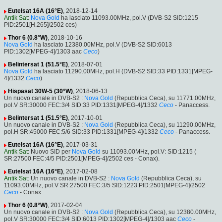
Eutelsat 16A (16°E)
, 2018-12-14
Antik Sat
:
Nova Gold
ha lasciato 11093.00MHz, pol.V (DVB-S2 SID:1215
PID:2501[H.265]/2502 ces)
Thor 6 (0.8°W)
, 2018-10-16
Nova Gold
ha lasciato 12380.00MHz, pol.V (DVB-S2 SID:6013
PID:1302[MPEG-4]/1303 aac
Ceco
)
Belintersat 1 (51.5°E)
, 2018-07-01
Nova Gold
ha lasciato 11290.00MHz, pol.H (DVB-S2 SID:33 PID:1331[MPEG-
4]/1332
Ceco
)
Hispasat 30W-5 (30°W)
, 2018-06-13
Un nuovo canale in DVB-S2 :
Nova Gold
(Repubblica Ceca), su 11771.00MHz,
pol.V SR:30000 FEC:3/4 SID:33 PID:1331[MPEG-4]/1332
Ceco
- Panaccess.
Belintersat 1 (51.5°E)
, 2017-10-01
Un nuovo canale in DVB-S2 :
Nova Gold
(Repubblica Ceca), su 11290.00MHz,
pol.H SR:45000 FEC:5/6 SID:33 PID:1331[MPEG-4]/1332
Ceco
- Panaccess.
Eutelsat 16A (16°E)
, 2017-03-31
Antik Sat
: Nuovo SID per
Nova Gold
su 11093.00MHz, pol.V: SID:1215 (
SR:27500 FEC:4/5 PID:2501[MPEG-4]/2502 ces - Conax).
Eutelsat 16A (16°E)
, 2017-02-08
Antik Sat
: Un nuovo canale in DVB-S2 :
Nova Gold
(Repubblica Ceca), su
11093.00MHz, pol.V SR:27500 FEC:3/5 SID:1223 PID:2501[MPEG-4]/2502
Ceco
- Conax.
Thor 6 (0.8°W)
, 2017-02-04
Un nuovo canale in DVB-S2 :
Nova Gold
(Repubblica Ceca), su 12380.00MHz,
pol.V SR:30000 FEC:3/4 SID:6013 PID:1302[MPEG-4]/1303 aac
Ceco
-