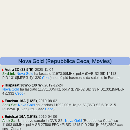
Nova Gold (Repubblica Ceca, Movies)
Astra 3C (23.5°E)
, 2025-11-04
SkyLink
:
Nova Gold
ha lasciato 11973.00MHz, pol.V (DVB-S2 SID:14113
PID:1310[MPEG-4]/1320
Ceco
), non è più trasmesso da satellite in Europa.
Hispasat 30W-5 (30°W)
, 2019-12-24
Nova Gold
ha lasciato 11771.00MHz, pol.V (DVB-S2 SID:33 PID:1331[MPEG-
4]/1332
Ceco
)
Eutelsat 16A (16°E)
, 2019-08-02
Antik Sat
:
Nova Gold
ha lasciato 11093.00MHz, pol.V (DVB-S2 SID:1215
PID:2501[H.265]/2502 aac
Ceco
)
Eutelsat 16A (16°E)
, 2019-04-06
Antik Sat
: Un nuovo canale in DVB-S2 :
Nova Gold
(Repubblica Ceca), su
11093.00MHz, pol.V SR:27500 FEC:4/5 SID:1215 PID:2501[H.265]/2502 aac
ces - Conax.