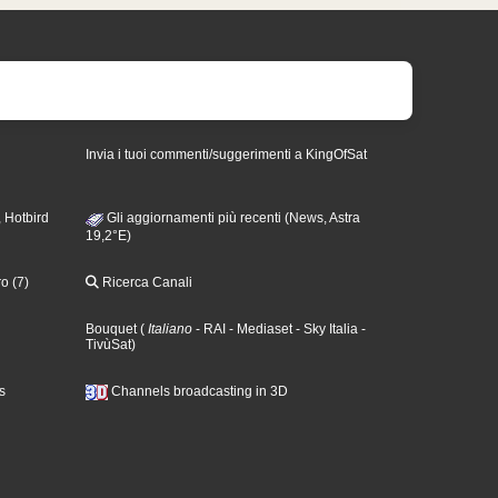
Invia i tuoi commenti/suggerimenti a KingOfSat
 Hotbird
Gli aggiornamenti più recenti (News, Astra
19,2°E)
o (7)
Ricerca Canali
Bouquet
(
Italiano
- RAI
- Mediaset
- Sky Italia
-
TivùSat
)
s
Channels broadcasting in 3D