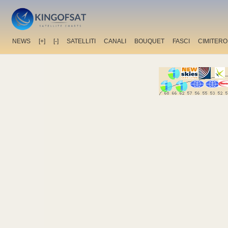
NEWS
[+]
[-]
SATELLITI
CANALI
BOUQUET
FASCI
CIMITERO