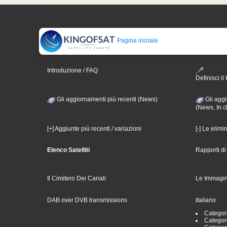
Pagina iniziale
Introduzione / FAQ
Definisci il 
Gli aggiornamenti più recenti (News)
Gli aggi
(News, In c
[+] Aggiunte più recenti / variazioni
[-] Le elimi
Elenco Satelliti
Rapporti d
Il Cimitero Dei Canali
Le Immagin
DAB over DVB transmissions
Italiano
Categori
Categori