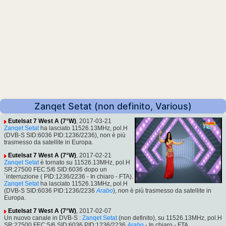
Zanqet Setat (non definito, Various)
Eutelsat 7 West A (7°W)
, 2017-03-21
Zanqet Setat
ha lasciato 11526.13MHz, pol.H
(DVB-S SID:6036 PID:1236/2236), non è più
trasmesso da satellite in Europa.
Eutelsat 7 West A (7°W)
, 2017-02-21
Zanqet Setat
è tornato su 11526.13MHz, pol.H
SR:27500 FEC:5/6 SID:6036 dopo un
´interruzione ( PID:1236/2236 - In chiaro - FTA).
Zanqet Setat
ha lasciato 11526.13MHz, pol.H
(DVB-S SID:6036 PID:1236/2236
Arabo
), non è più trasmesso da satellite in
Europa.
Eutelsat 7 West A (7°W)
, 2017-02-07
Un nuovo canale in DVB-S :
Zanqet Setat
(non definito), su 11526.13MHz, pol.H
SR:27500 FEC:5/6 SID:6036 PID:1236/2236
Arabo
- In chiaro - FTA.