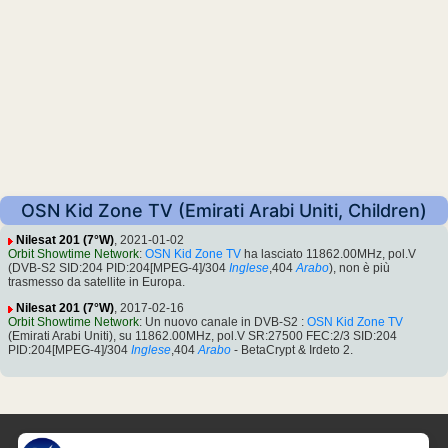
OSN Kid Zone TV (Emirati Arabi Uniti, Children)
Nilesat 201 (7°W)
, 2021-01-02
Orbit Showtime Network
:
OSN Kid Zone TV
ha lasciato 11862.00MHz, pol.V
(DVB-S2 SID:204 PID:204[MPEG-4]/304
Inglese
,404
Arabo
), non è più
trasmesso da satellite in Europa.
Nilesat 201 (7°W)
, 2017-02-16
Orbit Showtime Network
: Un nuovo canale in DVB-S2 :
OSN Kid Zone TV
(Emirati Arabi Uniti), su 11862.00MHz, pol.V SR:27500 FEC:2/3 SID:204
PID:204[MPEG-4]/304
Inglese
,404
Arabo
- BetaCrypt & Irdeto 2.