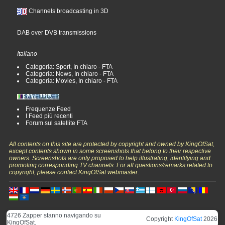
Channels broadcasting in 3D
DAB over DVB transmissions
Italiano
Categoria: Sport, In chiaro - FTA
Categoria: News, In chiaro - FTA
Categoria: Movies, In chiaro - FTA
Frequenze Feed
I Feed più recenti
Forum sul satellite FTA
All contents on this site are protected by copyright and owned by KingOfSat,
except contents shown in some screenshots that belong to their respective
owners. Screenshots are only proposed to help illustrating, identifying and
promoting corresponding TV channels. For all questions/remarks related to
copyright, please contact KingOfSat webmaster.
4726 Zapper stanno navigando su
Copyright
KingOfSat
2026
KingOfSat.