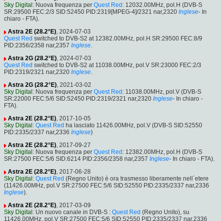
Sky Digital
: Nuova frequenza per
Quest Red
: 12032.00MHz, pol.H (DVB-S
SR:29500 FEC:2/3 SID:52450 PID:2319[MPEG-4]/2321 nar,2320
Inglese
- In
chiaro - FTA).
Astra 2E (28.2°E)
, 2024-07-03
Quest Red
switched to DVB-S2 at 12382.00MHz, pol.H SR:29500 FEC:8/9
PID:2356/2358 nar,2357
Inglese
.
Astra 2G (28.2°E)
, 2024-07-03
Quest Red
switched to DVB-S2 at 11038.00MHz, pol.V SR:23000 FEC:2/3
PID:2319/2321 nar,2320
Inglese
.
Astra 2G (28.2°E)
, 2021-03-02
Sky Digital
: Nuova frequenza per
Quest Red
: 11038.00MHz, pol.V (DVB-S
SR:22000 FEC:5/6 SID:52450 PID:2319/2321 nar,2320
Inglese
- In chiaro -
FTA).
Astra 2E (28.2°E)
, 2017-10-05
Sky Digital
:
Quest Red
ha lasciato 11426.00MHz, pol.V (DVB-S SID:52550
PID:2335/2337 nar,2336
Inglese
)
Astra 2E (28.2°E)
, 2017-09-27
Sky Digital
: Nuova frequenza per
Quest Red
: 12382.00MHz, pol.H (DVB-S
SR:27500 FEC:5/6 SID:6214 PID:2356/2358 nar,2357
Inglese
- In chiaro - FTA).
Astra 2E (28.2°E)
, 2017-06-28
Sky Digital
:
Quest Red
(Regno Unito) è ora trasmesso liberamente nell´etere
(11426.00MHz, pol.V SR:27500 FEC:5/6 SID:52550 PID:2335/2337 nar,2336
Inglese
).
Astra 2E (28.2°E)
, 2017-03-09
Sky Digital
: Un nuovo canale in DVB-S :
Quest Red
(Regno Unito), su
11426.00MHz, pol.V SR:27500 FEC:5/6 SID:52550 PID:2335/2337 nar,2336