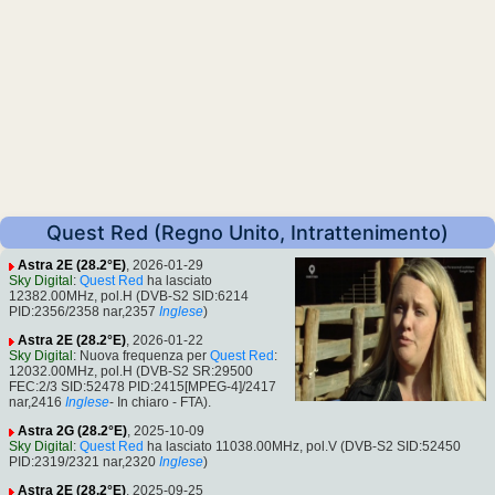
Quest Red (Regno Unito, Intrattenimento)
Astra 2E (28.2°E)
, 2026-01-29
Sky Digital
:
Quest Red
ha lasciato
12382.00MHz, pol.H (DVB-S2 SID:6214
PID:2356/2358 nar,2357
Inglese
)
Astra 2E (28.2°E)
, 2026-01-22
Sky Digital
: Nuova frequenza per
Quest Red
:
12032.00MHz, pol.H (DVB-S2 SR:29500
FEC:2/3 SID:52478 PID:2415[MPEG-4]/2417
nar,2416
Inglese
- In chiaro - FTA).
Astra 2G (28.2°E)
, 2025-10-09
Sky Digital
:
Quest Red
ha lasciato 11038.00MHz, pol.V (DVB-S2 SID:52450
PID:2319/2321 nar,2320
Inglese
)
Astra 2E (28.2°E)
, 2025-09-25