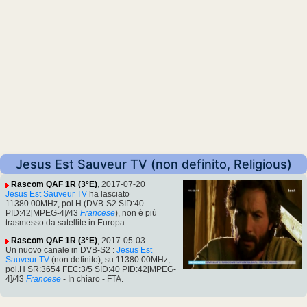
Jesus Est Sauveur TV (non definito, Religious)
Rascom QAF 1R (3°E)
, 2017-07-20
Jesus Est Sauveur TV
ha lasciato
11380.00MHz, pol.H (DVB-S2 SID:40
PID:42[MPEG-4]/43
Francese
), non è più
trasmesso da satellite in Europa.
Rascom QAF 1R (3°E)
, 2017-05-03
Un nuovo canale in DVB-S2 :
Jesus Est
Sauveur TV
(non definito), su 11380.00MHz,
pol.H SR:3654 FEC:3/5 SID:40 PID:42[MPEG-
4]/43
Francese
- In chiaro - FTA.