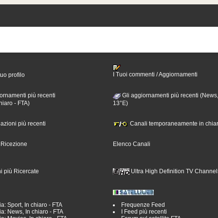
I Tuoi commenti / Aggiornamenti
tuo profilo
ornamenti più recenti
Gli aggiornamenti più recenti (News,
hiaro - FTA)
13°E)
nazioni più recenti
Canali temporaneamente in chiar
i Ricezione
Elenco Canali
i più Ricercate
Ultra High Definition TV Channel
a: Sport, In chiaro - FTA
Frequenze Feed
a: News, In chiaro - FTA
I Feed più recenti