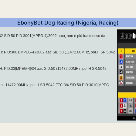
EbonyBet Dog Racing (Nigeria, Racing)
S2 SID:50 PID:3001[MPEG-4]/3002 aac), non è più trasmesso da
.H: PID:3001[MPEG-4]/3002 aac SID:50 (11472.00MHz, pol.H SR:5042
.H: PID:33[MPEG-4]/34 aac SID:50 (11472.00MHz, pol.H SR:5042
, su 11472.00MHz, pol.H SR:5042 FEC:3/4 SID:50 PID:3010[MPEG-