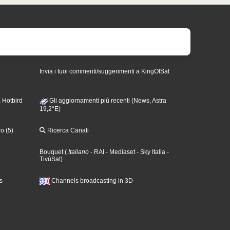
Invia i tuoi commenti/suggerimenti a KingOfSat
 Hotbird
Gli aggiornamenti più recenti (News, Astra
19,2°E)
o (5)
Ricerca Canali
Bouquet
(
Italiano
- RAI
- Mediaset
- Sky Italia
-
TivùSat
)
s
Channels broadcasting in 3D