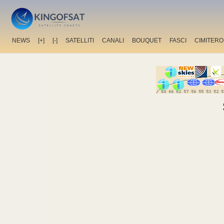
NEWS
[+]
[-]
SATELLITI
CANALI
BOUQUET
FASCI
CIMITERO