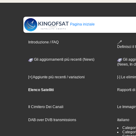
Pagina iniziale
Introduzione / FAQ
Definisci il 
Gli aggiornamenti più recenti (News)
Gli aggi
(News, In c
[+] Aggiunte più recenti / variazioni
[-] Le elimi
Elenco Satelliti
Rapporti d
Il Cimitero Dei Canali
Le Immagin
DAB over DVB transmissions
Italiano
Categori
Categori