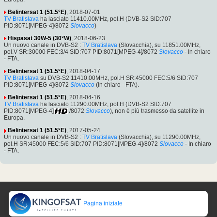
Belintersat 1 (51.5°E)
, 2018-07-01
TV Bratislava
ha lasciato 11410.00MHz, pol.H (DVB-S2 SID:707
PID:8071[MPEG-4]/8072
Slovacco
)
Hispasat 30W-5 (30°W)
, 2018-06-23
Un nuovo canale in DVB-S2 :
TV Bratislava
(Slovacchia), su 11851.00MHz,
pol.V SR:30000 FEC:3/4 SID:707 PID:8071[MPEG-4]/8072
Slovacco
- In chiaro
- FTA.
Belintersat 1 (51.5°E)
, 2018-04-17
TV Bratislava
su DVB-S2 11410.00MHz, pol.H SR:45000 FEC:5/6 SID:707
PID:8071[MPEG-4]/8072
Slovacco
(In chiaro - FTA).
Belintersat 1 (51.5°E)
, 2018-04-16
TV Bratislava
ha lasciato 11290.00MHz, pol.H (DVB-S2 SID:707
PID:8071[MPEG-4]
/8072
Slovacco
), non è più trasmesso da satellite in
Europa.
Belintersat 1 (51.5°E)
, 2017-05-24
Un nuovo canale in DVB-S2 :
TV Bratislava
(Slovacchia), su 11290.00MHz,
pol.H SR:45000 FEC:5/6 SID:707 PID:8071[MPEG-4]/8072
Slovacco
- In chiaro
- FTA.
Pagina iniziale