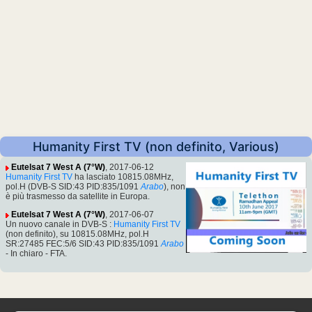
Humanity First TV (non definito, Various)
Eutelsat 7 West A (7°W)
, 2017-06-12
Humanity First TV
ha lasciato 10815.08MHz,
pol.H (DVB-S SID:43 PID:835/1091
Arabo
), non
è più trasmesso da satellite in Europa.
Eutelsat 7 West A (7°W)
, 2017-06-07
Un nuovo canale in DVB-S :
Humanity First TV
(non definito), su 10815.08MHz, pol.H
SR:27485 FEC:5/6 SID:43 PID:835/1091
Arabo
- In chiaro - FTA.