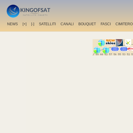
NEWS
[+]
[-]
SATELLITI
CANALI
BOUQUET
FASCI
CIMITERO