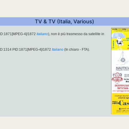
TV & TV (Italia, Various)
PID:1871[MPEG-4]/1872
Italiano
), non è più trasmesso da satellite in
SID:1314 PID:1871[MPEG-4]/1872
Italiano
(In chiaro - FTA).