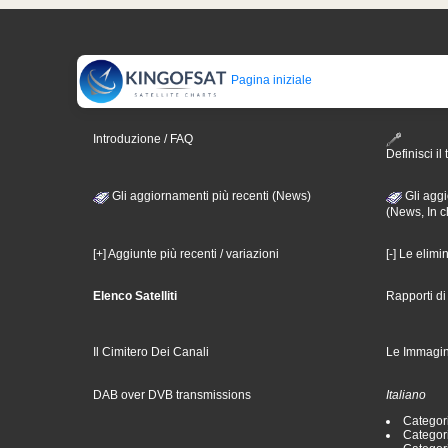
Pagina iniziale
Introduzione / FAQ
Definisci il 
Gli aggiornamenti più recenti (News)
Gli aggi
(News, In c
[+] Aggiunte più recenti / variazioni
[-] Le elimi
Elenco Satelliti
Rapporti d
Il Cimitero Dei Canali
Le Immagin
DAB over DVB transmissions
Italiano
Categori
Categori