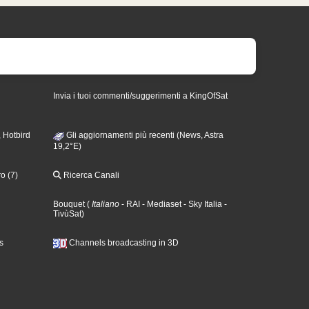
Invia i tuoi commenti/suggerimenti a KingOfSat
 Hotbird
Gli aggiornamenti più recenti (News, Astra
19,2°E)
o (7)
Ricerca Canali
Bouquet
(
Italiano
- RAI
- Mediaset
- Sky Italia
-
TivùSat
)
s
Channels broadcasting in 3D