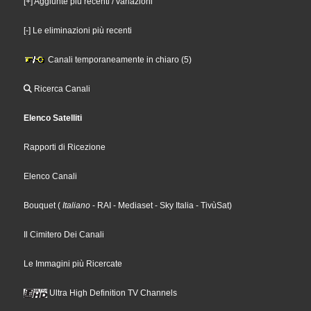
[+] Aggiunte più recenti / variazioni
[-] Le eliminazioni più recenti
Canali temporaneamente in chiaro (5)
Ricerca Canali
Elenco Satelliti
Rapporti di Ricezione
Elenco Canali
Bouquet
(
Italiano
- RAI
- Mediaset
- Sky Italia
- TivùSat
)
Il Cimitero Dei Canali
Le Immagini più Ricercate
Ultra High Definition TV Channels