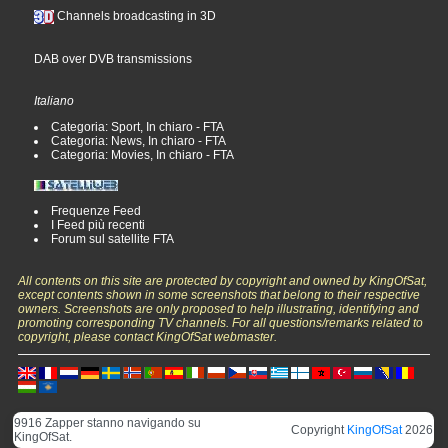
Channels broadcasting in 3D
DAB over DVB transmissions
Italiano
Categoria: Sport, In chiaro - FTA
Categoria: News, In chiaro - FTA
Categoria: Movies, In chiaro - FTA
Frequenze Feed
I Feed più recenti
Forum sul satellite FTA
All contents on this site are protected by copyright and owned by KingOfSat,
except contents shown in some screenshots that belong to their respective
owners. Screenshots are only proposed to help illustrating, identifying and
promoting corresponding TV channels. For all questions/remarks related to
copyright, please contact KingOfSat webmaster.
9916 Zapper stanno navigando su
Copyright
KingOfSat
2026
KingOfSat.