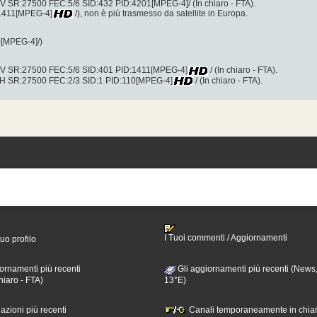
.V SR:27500 FEC:5/6 SID:432 PID:4201[MPEG-4]/ (In chiaro - FTA).
:1411[MPEG-4]
/), non è più trasmesso da satellite in Europa.
0[MPEG-4]/)
ol.V SR:27500 FEC:5/6 SID:401 PID:1411[MPEG-4]
/ (In chiaro - FTA).
l.H SR:27500 FEC:2/3 SID:1 PID:110[MPEG-4]
/ (In chiaro - FTA).
I Tuoi commenti / Aggiornamenti
tuo profilo
ornamenti più recenti
Gli aggiornamenti più recenti (News,
hiaro - FTA)
13°E)
nazioni più recenti
Canali temporaneamente in chiar