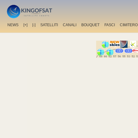
NEWS
[+]
[-]
SATELLITI
CANALI
BOUQUET
FASCI
CIMITERO