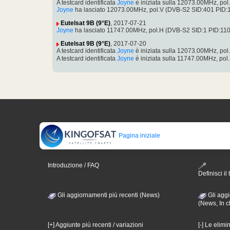
A testcard identificata
Joyne
è iniziata sulla 12073.00MHz, pol
Joyne
ha lasciato 12073.00MHz, pol.V (DVB-S2 SID:401 PID
Eutelsat 9B (9°E)
, 2017-07-21
Joyne
ha lasciato 11747.00MHz, pol.H (DVB-S2 SID:1 PID:11
Eutelsat 9B (9°E)
, 2017-07-20
A testcard identificata
Joyne
è iniziata sulla 12073.00MHz, p
A testcard identificata
Joyne
è iniziata sulla 11747.00MHz, po
Pagina iniziale
Introduzione / FAQ
Definisci il 
Gli aggiornamenti più recenti (News)
Gli aggi
(News, In c
[+] Aggiunte più recenti / variazioni
[-] Le elimi