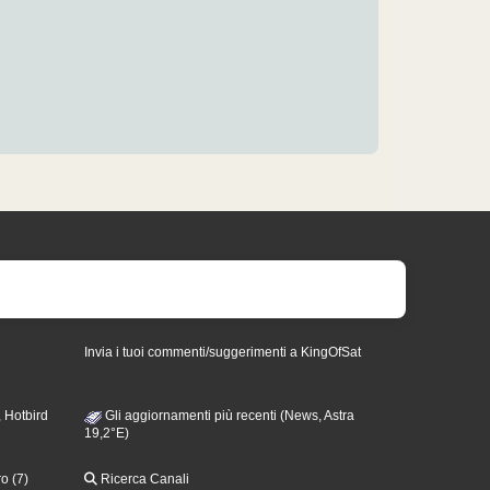
Invia i tuoi commenti/suggerimenti a KingOfSat
 Hotbird
Gli aggiornamenti più recenti (News, Astra
19,2°E)
o (7)
Ricerca Canali