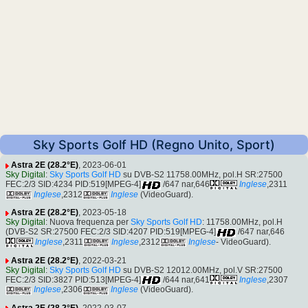
Sky Sports Golf HD (Regno Unito, Sport)
Astra 2E (28.2°E)
, 2023-06-01
Sky Digital
:
Sky Sports Golf HD
su DVB-S2 11758.00MHz, pol.H SR:27500
FEC:2/3 SID:4234 PID:519[MPEG-4]
/647 nar,646
Inglese
,2311
Inglese
,2312
Inglese
(VideoGuard).
Astra 2E (28.2°E)
, 2023-05-18
Sky Digital
: Nuova frequenza per
Sky Sports Golf HD
: 11758.00MHz, pol.H
(DVB-S2 SR:27500 FEC:2/3 SID:4207 PID:519[MPEG-4]
/647 nar,646
Inglese
,2311
Inglese
,2312
Inglese
- VideoGuard).
Astra 2E (28.2°E)
, 2022-03-21
Sky Digital
:
Sky Sports Golf HD
su DVB-S2 12012.00MHz, pol.V SR:27500
FEC:2/3 SID:3827 PID:513[MPEG-4]
/644 nar,641
Inglese
,2307
Inglese
,2306
Inglese
(VideoGuard).
Astra 2E (28.2°E)
, 2022-03-07