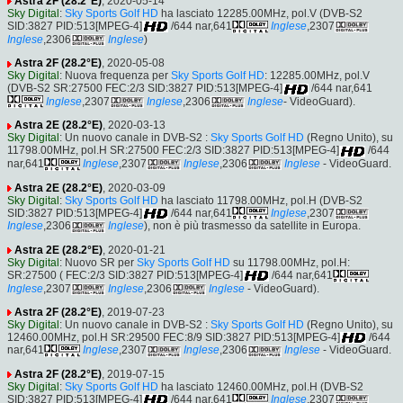
Astra 2F (28.2°E)
, 2020-05-14
Sky Digital
:
Sky Sports Golf HD
ha lasciato 12285.00MHz, pol.V (DVB-S2
SID:3827 PID:513[MPEG-4]
/644 nar,641
Inglese
,2307
Inglese
,2306
Inglese
)
Astra 2F (28.2°E)
, 2020-05-08
Sky Digital
: Nuova frequenza per
Sky Sports Golf HD
: 12285.00MHz, pol.V
(DVB-S2 SR:27500 FEC:2/3 SID:3827 PID:513[MPEG-4]
/644 nar,641
Inglese
,2307
Inglese
,2306
Inglese
- VideoGuard).
Astra 2E (28.2°E)
, 2020-03-13
Sky Digital
: Un nuovo canale in DVB-S2 :
Sky Sports Golf HD
(Regno Unito), su
11798.00MHz, pol.H SR:27500 FEC:2/3 SID:3827 PID:513[MPEG-4]
/644
nar,641
Inglese
,2307
Inglese
,2306
Inglese
- VideoGuard.
Astra 2E (28.2°E)
, 2020-03-09
Sky Digital
:
Sky Sports Golf HD
ha lasciato 11798.00MHz, pol.H (DVB-S2
SID:3827 PID:513[MPEG-4]
/644 nar,641
Inglese
,2307
Inglese
,2306
Inglese
), non è più trasmesso da satellite in Europa.
Astra 2E (28.2°E)
, 2020-01-21
Sky Digital
: Nuovo SR per
Sky Sports Golf HD
su 11798.00MHz, pol.H:
SR:27500 ( FEC:2/3 SID:3827 PID:513[MPEG-4]
/644 nar,641
Inglese
,2307
Inglese
,2306
Inglese
- VideoGuard).
Astra 2F (28.2°E)
, 2019-07-23
Sky Digital
: Un nuovo canale in DVB-S2 :
Sky Sports Golf HD
(Regno Unito), su
12460.00MHz, pol.H SR:29500 FEC:8/9 SID:3827 PID:513[MPEG-4]
/644
nar,641
Inglese
,2307
Inglese
,2306
Inglese
- VideoGuard.
Astra 2F (28.2°E)
, 2019-07-15
Sky Digital
:
Sky Sports Golf HD
ha lasciato 12460.00MHz, pol.H (DVB-S2
SID:3827 PID:513[MPEG-4]
/644 nar,641
Inglese
,2307