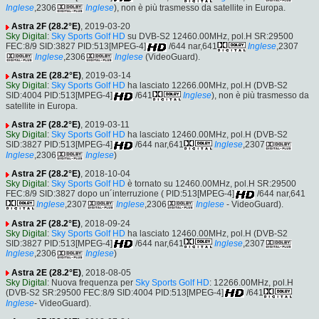
Inglese
,2306
Inglese
), non è più trasmesso da satellite in Europa.
Astra 2F (28.2°E)
, 2019-03-20
Sky Digital
:
Sky Sports Golf HD
su DVB-S2 12460.00MHz, pol.H SR:29500
FEC:8/9 SID:3827 PID:513[MPEG-4]
/644 nar,641
Inglese
,2307
Inglese
,2306
Inglese
(VideoGuard).
Astra 2E (28.2°E)
, 2019-03-14
Sky Digital
:
Sky Sports Golf HD
ha lasciato 12266.00MHz, pol.H (DVB-S2
SID:4004 PID:513[MPEG-4]
/641
Inglese
), non è più trasmesso da
satellite in Europa.
Astra 2F (28.2°E)
, 2019-03-11
Sky Digital
:
Sky Sports Golf HD
ha lasciato 12460.00MHz, pol.H (DVB-S2
SID:3827 PID:513[MPEG-4]
/644 nar,641
Inglese
,2307
Inglese
,2306
Inglese
)
Astra 2F (28.2°E)
, 2018-10-04
Sky Digital
:
Sky Sports Golf HD
è tornato su 12460.00MHz, pol.H SR:29500
FEC:8/9 SID:3827 dopo un´interruzione ( PID:513[MPEG-4]
/644 nar,641
Inglese
,2307
Inglese
,2306
Inglese
- VideoGuard).
Astra 2F (28.2°E)
, 2018-09-24
Sky Digital
:
Sky Sports Golf HD
ha lasciato 12460.00MHz, pol.H (DVB-S2
SID:3827 PID:513[MPEG-4]
/644 nar,641
Inglese
,2307
Inglese
,2306
Inglese
)
Astra 2E (28.2°E)
, 2018-08-05
Sky Digital
: Nuova frequenza per
Sky Sports Golf HD
: 12266.00MHz, pol.H
(DVB-S2 SR:29500 FEC:8/9 SID:4004 PID:513[MPEG-4]
/641
Inglese
- VideoGuard).