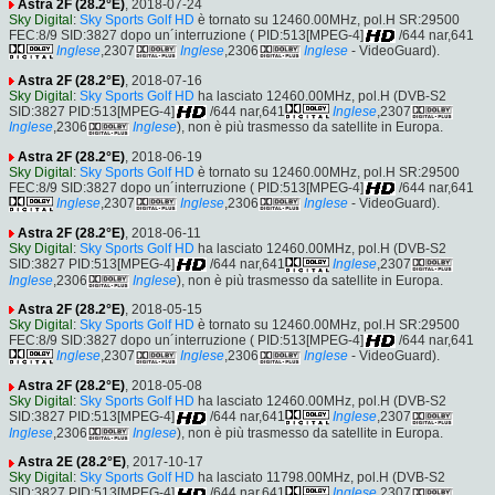
Astra 2F (28.2°E)
, 2018-07-24
Sky Digital
:
Sky Sports Golf HD
è tornato su 12460.00MHz, pol.H SR:29500
FEC:8/9 SID:3827 dopo un´interruzione ( PID:513[MPEG-4]
/644 nar,641
Inglese
,2307
Inglese
,2306
Inglese
- VideoGuard).
Astra 2F (28.2°E)
, 2018-07-16
Sky Digital
:
Sky Sports Golf HD
ha lasciato 12460.00MHz, pol.H (DVB-S2
SID:3827 PID:513[MPEG-4]
/644 nar,641
Inglese
,2307
Inglese
,2306
Inglese
), non è più trasmesso da satellite in Europa.
Astra 2F (28.2°E)
, 2018-06-19
Sky Digital
:
Sky Sports Golf HD
è tornato su 12460.00MHz, pol.H SR:29500
FEC:8/9 SID:3827 dopo un´interruzione ( PID:513[MPEG-4]
/644 nar,641
Inglese
,2307
Inglese
,2306
Inglese
- VideoGuard).
Astra 2F (28.2°E)
, 2018-06-11
Sky Digital
:
Sky Sports Golf HD
ha lasciato 12460.00MHz, pol.H (DVB-S2
SID:3827 PID:513[MPEG-4]
/644 nar,641
Inglese
,2307
Inglese
,2306
Inglese
), non è più trasmesso da satellite in Europa.
Astra 2F (28.2°E)
, 2018-05-15
Sky Digital
:
Sky Sports Golf HD
è tornato su 12460.00MHz, pol.H SR:29500
FEC:8/9 SID:3827 dopo un´interruzione ( PID:513[MPEG-4]
/644 nar,641
Inglese
,2307
Inglese
,2306
Inglese
- VideoGuard).
Astra 2F (28.2°E)
, 2018-05-08
Sky Digital
:
Sky Sports Golf HD
ha lasciato 12460.00MHz, pol.H (DVB-S2
SID:3827 PID:513[MPEG-4]
/644 nar,641
Inglese
,2307
Inglese
,2306
Inglese
), non è più trasmesso da satellite in Europa.
Astra 2E (28.2°E)
, 2017-10-17
Sky Digital
:
Sky Sports Golf HD
ha lasciato 11798.00MHz, pol.H (DVB-S2
SID:3827 PID:513[MPEG-4]
/644 nar,641
Inglese
,2307