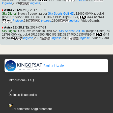
Inglese
,2306
Inglese
)
Astra 2F (28.2°E)
, 2017-10-05
Sky Digital
: Nuova frequenza per
Sky Sports Golf HD
: 12460.00MHz, pol.H
(DVB-S2 SR:29500 FEC:8/9 SID:3827 PID:513[MPEG-4]
/644 nar,641
Inglese
,2307
Inglese
,2306
Inglese
- VideoGuard).
Astra 2E (28.2°E)
, 2017-07-31
Sky Digital
: Un nuovo canale in DVB-S2 :
Sky Sports Golf HD
(Regno Unito), su
11798.00MHz, pol.H SR:29500 FEC:8/9 SID:3827 PID:513[MPEG-4]
/644
nar,641
Inglese
,2307
Inglese
,2306
Inglese
- VideoGuard.
Pagina iniziale
Introduzione / FAQ
Definisci il tuo profilo
I Tuoi commenti / Aggiornamenti