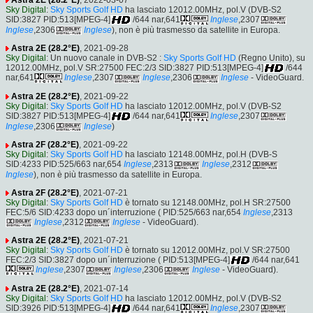
Sky Digital
:
Sky Sports Golf HD
ha lasciato 12012.00MHz, pol.V (DVB-S2
SID:3827 PID:513[MPEG-4]
/644 nar,641
Inglese
,2307
Inglese
,2306
Inglese
), non è più trasmesso da satellite in Europa.
Astra 2E (28.2°E)
, 2021-09-28
Sky Digital
: Un nuovo canale in DVB-S2 :
Sky Sports Golf HD
(Regno Unito), su
12012.00MHz, pol.V SR:27500 FEC:2/3 SID:3827 PID:513[MPEG-4]
/644
nar,641
Inglese
,2307
Inglese
,2306
Inglese
- VideoGuard.
Astra 2E (28.2°E)
, 2021-09-22
Sky Digital
:
Sky Sports Golf HD
ha lasciato 12012.00MHz, pol.V (DVB-S2
SID:3827 PID:513[MPEG-4]
/644 nar,641
Inglese
,2307
Inglese
,2306
Inglese
)
Astra 2F (28.2°E)
, 2021-09-22
Sky Digital
:
Sky Sports Golf HD
ha lasciato 12148.00MHz, pol.H (DVB-S
SID:4233 PID:525/663 nar,654
Inglese
,2313
Inglese
,2312
Inglese
), non è più trasmesso da satellite in Europa.
Astra 2F (28.2°E)
, 2021-07-21
Sky Digital
:
Sky Sports Golf HD
è tornato su 12148.00MHz, pol.H SR:27500
FEC:5/6 SID:4233 dopo un´interruzione ( PID:525/663 nar,654
Inglese
,2313
Inglese
,2312
Inglese
- VideoGuard).
Astra 2E (28.2°E)
, 2021-07-21
Sky Digital
:
Sky Sports Golf HD
è tornato su 12012.00MHz, pol.V SR:27500
FEC:2/3 SID:3827 dopo un´interruzione ( PID:513[MPEG-4]
/644 nar,641
Inglese
,2307
Inglese
,2306
Inglese
- VideoGuard).
Astra 2E (28.2°E)
, 2021-07-14
Sky Digital
:
Sky Sports Golf HD
ha lasciato 12012.00MHz, pol.V (DVB-S2
SID:3926 PID:513[MPEG-4]
/644 nar,641
Inglese
,2307