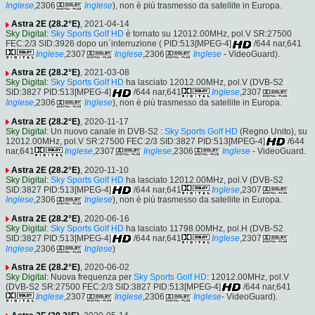
Inglese
,2306
Inglese
), non è più trasmesso da satellite in Europa.
Astra 2E (28.2°E)
, 2021-04-14
Sky Digital
:
Sky Sports Golf HD
è tornato su 12012.00MHz, pol.V SR:27500
FEC:2/3 SID:3926 dopo un´interruzione ( PID:513[MPEG-4]
/644 nar,641
Inglese
,2307
Inglese
,2306
Inglese
- VideoGuard).
Astra 2E (28.2°E)
, 2021-03-08
Sky Digital
:
Sky Sports Golf HD
ha lasciato 12012.00MHz, pol.V (DVB-S2
SID:3827 PID:513[MPEG-4]
/644 nar,641
Inglese
,2307
Inglese
,2306
Inglese
), non è più trasmesso da satellite in Europa.
Astra 2E (28.2°E)
, 2020-11-17
Sky Digital
: Un nuovo canale in DVB-S2 :
Sky Sports Golf HD
(Regno Unito), su
12012.00MHz, pol.V SR:27500 FEC:2/3 SID:3827 PID:513[MPEG-4]
/644
nar,641
Inglese
,2307
Inglese
,2306
Inglese
- VideoGuard.
Astra 2E (28.2°E)
, 2020-11-10
Sky Digital
:
Sky Sports Golf HD
ha lasciato 12012.00MHz, pol.V (DVB-S2
SID:3827 PID:513[MPEG-4]
/644 nar,641
Inglese
,2307
Inglese
,2306
Inglese
), non è più trasmesso da satellite in Europa.
Astra 2E (28.2°E)
, 2020-06-16
Sky Digital
:
Sky Sports Golf HD
ha lasciato 11798.00MHz, pol.H (DVB-S2
SID:3827 PID:513[MPEG-4]
/644 nar,641
Inglese
,2307
Inglese
,2306
Inglese
)
Astra 2E (28.2°E)
, 2020-06-02
Sky Digital
: Nuova frequenza per
Sky Sports Golf HD
: 12012.00MHz, pol.V
(DVB-S2 SR:27500 FEC:2/3 SID:3827 PID:513[MPEG-4]
/644 nar,641
Inglese
,2307
Inglese
,2306
Inglese
- VideoGuard).