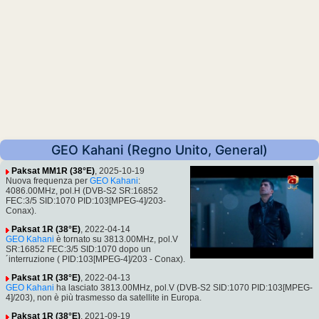
GEO Kahani (Regno Unito, General)
Paksat MM1R (38°E)
, 2025-10-19
Nuova frequenza per
GEO Kahani
:
4086.00MHz, pol.H (DVB-S2 SR:16852
FEC:3/5 SID:1070 PID:103[MPEG-4]/203-
Conax).
Paksat 1R (38°E)
, 2022-04-14
GEO Kahani
è tornato su 3813.00MHz, pol.V
SR:16852 FEC:3/5 SID:1070 dopo un
´interruzione ( PID:103[MPEG-4]/203 - Conax).
Paksat 1R (38°E)
, 2022-04-13
GEO Kahani
ha lasciato 3813.00MHz, pol.V (DVB-S2 SID:1070 PID:103[MPEG-
4]/203), non è più trasmesso da satellite in Europa.
Paksat 1R (38°E)
, 2021-09-19