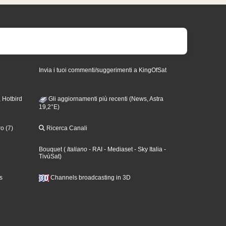
Invia i tuoi commenti/suggerimenti a KingOfSat
 Hotbird
Gli aggiornamenti più recenti (News, Astra
19,2°E)
o (7)
Ricerca Canali
Bouquet
(
Italiano
- RAI
- Mediaset
- Sky Italia
-
TivùSat
)
s
Channels broadcasting in 3D