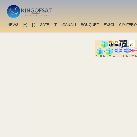
NEWS
[+]
[-]
SATELLITI
CANALI
BOUQUET
FASCI
CIMITERO