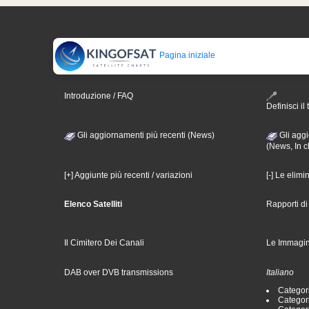
Pagina iniziale
Introduzione / FAQ
Definisci il 
Gli aggiornamenti più recenti (News)
Gli aggi
(News, In c
[+] Aggiunte più recenti / variazioni
[-] Le elimi
Elenco Satelliti
Rapporti d
Il Cimitero Dei Canali
Le Immagin
DAB over DVB transmissions
Italiano
Categori
Categori