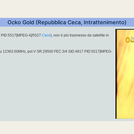
Ocko Gold (Repubblica Ceca, Intrattenimento)
7 PID:5517[MPEG-4]/5527
Ceco
), non è più trasmesso da satellite in
su 12363.00MHz, pol.V SR:29500 FEC:3/4 SID:4917 PID:5517[MPEG-