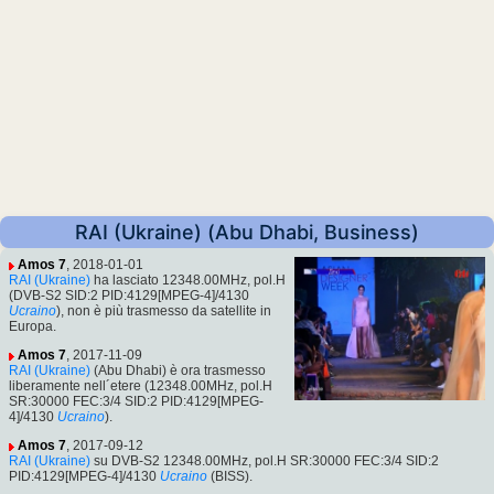
RAI (Ukraine) (Abu Dhabi, Business)
Amos 7
, 2018-01-01
RAI (Ukraine)
ha lasciato 12348.00MHz, pol.H
(DVB-S2 SID:2 PID:4129[MPEG-4]/4130
Ucraino
), non è più trasmesso da satellite in
Europa.
Amos 7
, 2017-11-09
RAI (Ukraine)
(Abu Dhabi) è ora trasmesso
liberamente nell´etere (12348.00MHz, pol.H
SR:30000 FEC:3/4 SID:2 PID:4129[MPEG-
4]/4130
Ucraino
).
Amos 7
, 2017-09-12
RAI (Ukraine)
su DVB-S2 12348.00MHz, pol.H SR:30000 FEC:3/4 SID:2
PID:4129[MPEG-4]/4130
Ucraino
(BISS).