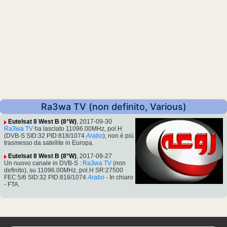
Ra3wa TV (non definito, Various)
Eutelsat 8 West B (8°W)
, 2017-09-30
Ra3wa TV
ha lasciato 11096.00MHz, pol.H
(DVB-S SID:32 PID:818/1074
Arabo
), non è più
trasmesso da satellite in Europa.
Eutelsat 8 West B (8°W)
, 2017-09-27
Un nuovo canale in DVB-S :
Ra3wa TV
(non
definito), su 11096.00MHz, pol.H SR:27500
FEC:5/6 SID:32 PID:818/1074
Arabo
- In chiaro
- FTA.