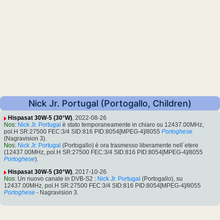
Nick Jr. Portugal (Portogallo, Children)
Hispasat 30W-5 (30°W)
, 2022-08-26
Nos
:
Nick Jr. Portugal
è stato temporaneamente in chiaro su 12437.00MHz,
pol.H SR:27500 FEC:3/4 SID:816 PID:8054[MPEG-4]/8055
Portoghese
(Nagravision 3).
Nos
:
Nick Jr. Portugal
(Portogallo) è ora trasmesso liberamente nell´etere
(12437.00MHz, pol.H SR:27500 FEC:3/4 SID:816 PID:8054[MPEG-4]/8055
Portoghese
).
Hispasat 30W-5 (30°W)
, 2017-10-26
Nos
: Un nuovo canale in DVB-S2 :
Nick Jr. Portugal
(Portogallo), su
12437.00MHz, pol.H SR:27500 FEC:3/4 SID:816 PID:8054[MPEG-4]/8055
Portoghese
- Nagravision 3.