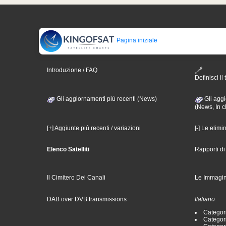
Pagina iniziale
Introduzione / FAQ
Definisci il 
Gli aggiornamenti più recenti (News)
Gli aggi
(News, In c
[+] Aggiunte più recenti / variazioni
[-] Le elimi
Elenco Satelliti
Rapporti d
Il Cimitero Dei Canali
Le Immagin
DAB over DVB transmissions
Italiano
Categori
Categori