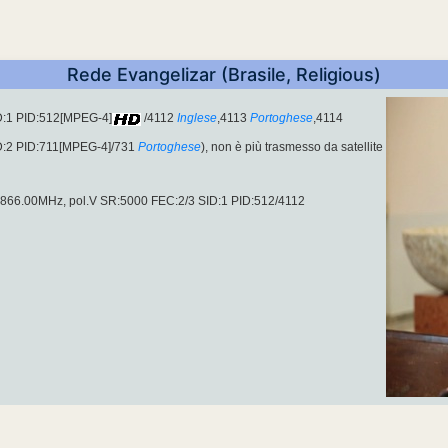
Rede Evangelizar (Brasile, Religious)
D:1 PID:512[MPEG-4]
/4112
Inglese
,4113
Portoghese
,4114
D:2 PID:711[MPEG-4]/731
Portoghese
), non è più trasmesso da satellite
 3866.00MHz, pol.V SR:5000 FEC:2/3 SID:1 PID:512/4112