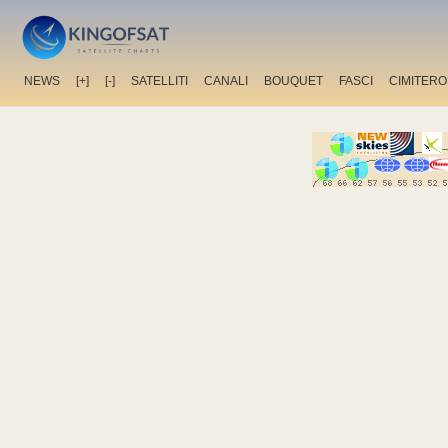
NEWS
[+]
[-]
SATELLITI
CANALI
BOUQUET
FASCI
CIMITERO