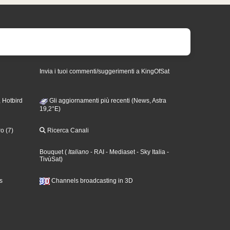
Invia i tuoi commenti/suggerimenti a KingOfSat
 Hotbird
Gli aggiornamenti più recenti (News, Astra
19,2°E)
o (7)
Ricerca Canali
Bouquet
(
Italiano
- RAI
- Mediaset
- Sky Italia
-
TivùSat
)
s
Channels broadcasting in 3D