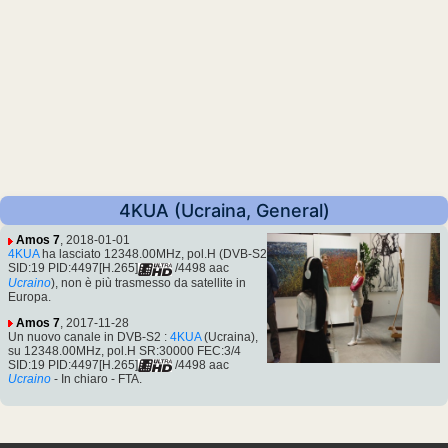
4KUA (Ucraina, General)
Amos 7
, 2018-01-01
4KUA
ha lasciato 12348.00MHz, pol.H (DVB-S2
SID:19 PID:4497[H.265]
/4498 aac
Ucraino
), non è più trasmesso da satellite in
Europa.
Amos 7
, 2017-11-28
Un nuovo canale in DVB-S2 :
4KUA
(Ucraina),
su 12348.00MHz, pol.H SR:30000 FEC:3/4
SID:19 PID:4497[H.265]
/4498 aac
Ucraino
- In chiaro - FTA.