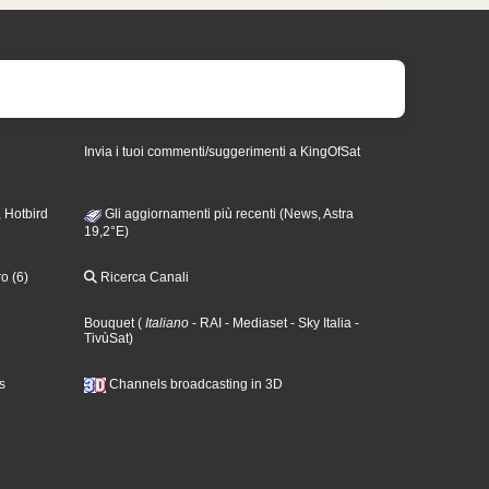
Invia i tuoi commenti/suggerimenti a KingOfSat
 Hotbird
Gli aggiornamenti più recenti (News, Astra
19,2°E)
o (6)
Ricerca Canali
Bouquet
(
Italiano
- RAI
- Mediaset
- Sky Italia
-
TivùSat
)
s
Channels broadcasting in 3D