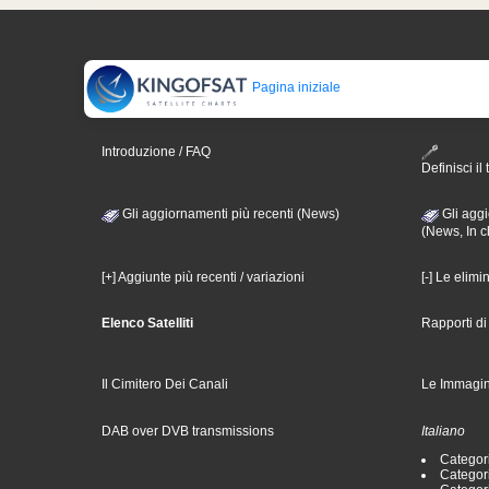
Pagina iniziale
Introduzione / FAQ
Definisci il 
Gli aggiornamenti più recenti (News)
Gli aggi
(News, In c
[+] Aggiunte più recenti / variazioni
[-] Le elimi
Elenco Satelliti
Rapporti d
Il Cimitero Dei Canali
Le Immagin
DAB over DVB transmissions
Italiano
Categori
Categori