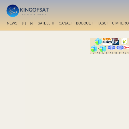
NEWS
[+]
[-]
SATELLITI
CANALI
BOUQUET
FASCI
CIMITERO