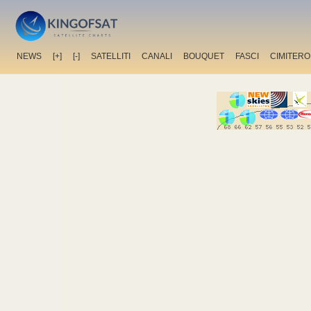
NEWS
[+]
[-]
SATELLITI
CANALI
BOUQUET
FASCI
CIMITERO