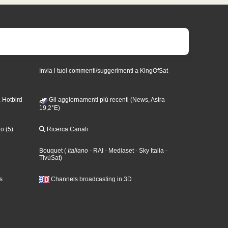
Invia i tuoi commenti/suggerimenti a KingOfSat
 Hotbird
Gli aggiornamenti più recenti (News, Astra
19,2°E)
o (5)
Ricerca Canali
Bouquet
(
Italiano
- RAI
- Mediaset
- Sky Italia
-
TivùSat
)
s
Channels broadcasting in 3D