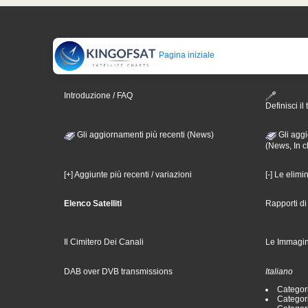
Pagina iniziale
Introduzione / FAQ
Definisci il 
Gli aggiornamenti più recenti (News)
Gli aggi
(News, In c
[+] Aggiunte più recenti / variazioni
[-] Le elimi
Elenco Satelliti
Rapporti d
Il Cimitero Dei Canali
Le Immagin
DAB over DVB transmissions
Italiano
Categori
Categori