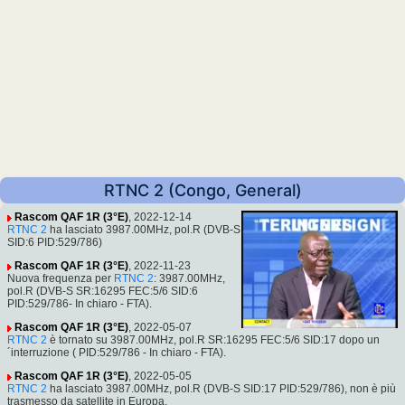
RTNC 2 (Congo, General)
Rascom QAF 1R (3°E)
, 2022-12-14
RTNC 2
ha lasciato 3987.00MHz, pol.R (DVB-S
SID:6 PID:529/786)
Rascom QAF 1R (3°E)
, 2022-11-23
Nuova frequenza per
RTNC 2
: 3987.00MHz,
pol.R (DVB-S SR:16295 FEC:5/6 SID:6
PID:529/786- In chiaro - FTA).
Rascom QAF 1R (3°E)
, 2022-05-07
RTNC 2
è tornato su 3987.00MHz, pol.R SR:16295 FEC:5/6 SID:17 dopo un
´interruzione ( PID:529/786 - In chiaro - FTA).
Rascom QAF 1R (3°E)
, 2022-05-05
RTNC 2
ha lasciato 3987.00MHz, pol.R (DVB-S SID:17 PID:529/786), non è più
trasmesso da satellite in Europa.