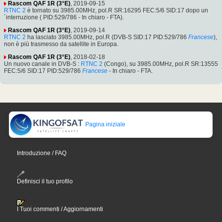
Rascom QAF 1R (3°E)
, 2019-09-15
RTNC 2
è tornato su 3985.00MHz, pol.R SR:16295 FEC:5/6 SID:17 dopo un
´interruzione ( PID:529/786 - In chiaro - FTA).
Rascom QAF 1R (3°E)
, 2019-09-14
RTNC 2
ha lasciato 3985.00MHz, pol.R (DVB-S SID:17 PID:529/786
Francese
),
non è più trasmesso da satellite in Europa.
Rascom QAF 1R (3°E)
, 2018-02-18
Un nuovo canale in DVB-S :
RTNC 2
(Congo), su 3985.00MHz, pol.R SR:13555
FEC:5/6 SID:17 PID:529/786
Francese
- In chiaro - FTA.
Pagina iniziale
Introduzione / FAQ
Definisci il tuo profilo
I Tuoi commenti / Aggiornamenti