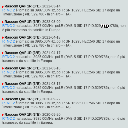
Rascom QAF 1R (3°E)
, 2022-03-14
RTNC 2
è tornato su 3987.00MHz, pol.R SR:16295 FEC:5/6 SID:17 dopo un
´interruzione ( PID:529/786 - In chiaro - FTA).
Rascom QAF 1R (3°E)
, 2022-03-09
RTNC 2
ha lasciato 3987.00MHz, pol.R (DVB-S SID:17 PID:529
/786), non
è più trasmesso da satellite in Europa.
Rascom QAF 1R (3°E)
, 2021-04-18
RTNC 2
è tornato su 3985.00MHz, pol.R SR:16295 FEC:5/6 SID:17 dopo un
´interruzione ( PID:529/786 - In chiaro - FTA).
Rascom QAF 1R (3°E)
, 2021-04-17
RTNC 2
ha lasciato 3985.00MHz, pol.R (DVB-S SID:17 PID:529/786), non è più
trasmesso da satellite in Europa.
Rascom QAF 1R (3°E)
, 2021-03-18
RTNC 2
è tornato su 3985.00MHz, pol.R SR:16295 FEC:5/6 SID:17 dopo un
´interruzione ( PID:529/786 - In chiaro - FTA).
Rascom QAF 1R (3°E)
, 2021-03-17
RTNC 2
ha lasciato 3985.00MHz, pol.R (DVB-S SID:17 PID:529/786), non è più
trasmesso da satellite in Europa.
Rascom QAF 1R (3°E)
, 2020-09-22
RTNC 2
è tornato su 3985.00MHz, pol.R SR:16295 FEC:5/6 SID:17 dopo un
´interruzione ( PID:529/786 - In chiaro - FTA).
Rascom QAF 1R (3°E)
, 2020-09-20
RTNC 2
ha lasciato 3985.00MHz, pol.R (DVB-S SID:17 PID:529/786), non è più
trasmesso da satellite in Europa.