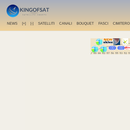
NEWS
[+]
[-]
SATELLITI
CANALI
BOUQUET
FASCI
CIMITERO