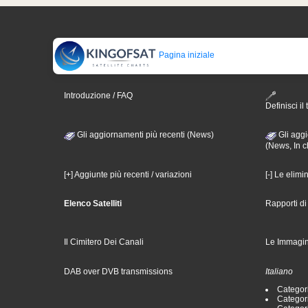
Pagina iniziale
Introduzione / FAQ
Definisci il 
Gli aggiornamenti più recenti (News)
Gli aggi
(News, In c
[+] Aggiunte più recenti / variazioni
[-] Le elimi
Elenco Satelliti
Rapporti d
Il Cimitero Dei Canali
Le Immagin
DAB over DVB transmissions
Italiano
Categori
Categori