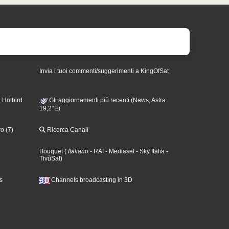
Invia i tuoi commenti/suggerimenti a KingOfSat
 Hotbird
Gli aggiornamenti più recenti (News, Astra
19,2°E)
o (7)
Ricerca Canali
Bouquet
(
Italiano
- RAI
- Mediaset
- Sky Italia
-
TivùSat
)
s
Channels broadcasting in 3D