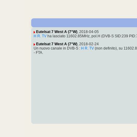
Eutelsat 7 West A (7°W)
, 2018-04-05
H R. TV
ha lasciato 11602.85MHz, pol.H (DVB-S SID:239 PID
Eutelsat 7 West A (7°W)
, 2018-02-24
Un nuovo canale in DVB-S :
H R. TV
(non definito), su 11602
- FTA.