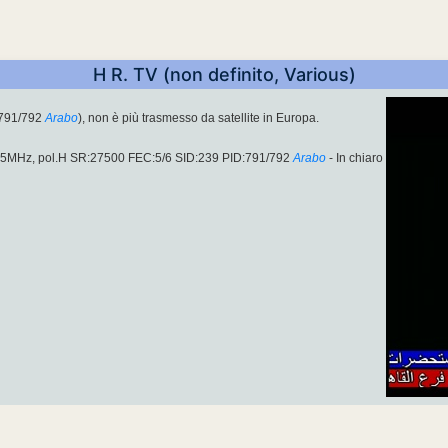
H R. TV (non definito, Various)
:791/792
Arabo
), non è più trasmesso da satellite in Europa.
.85MHz, pol.H SR:27500 FEC:5/6 SID:239 PID:791/792
Arabo
- In chiaro