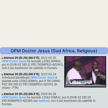
OPM Doctor Jesus (Sud Africa, Religious)
Intelsat 20 (IS-20) (68.5°E)
, 2022-05-25
OPM Doctor Jesus
ha lasciato 12562.00MHz,
pol.H (DVB-S2 SID:11 PID:785[MPEG-4]/1041),
non è più trasmesso da satellite in Europa.
Intelsat 20 (IS-20) (68.5°E)
, 2022-03-24
A testcard identificata
OPM Doctor Jesus
è
iniziata sulla 12562.00MHz, pol.H SR:29990
FEC:5/6 SID:11 PID:785[MPEG-4]/1041 (In
chiaro - FTA).
Intelsat 20 (IS-20) (68.5°E)
, 2020-06-26
OPM Doctor Jesus
ha lasciato 12562.00MHz, pol.H (DVB-S2 SID:29
PID:809[MPEG-4]/1065 aac
Inglese
), non è più trasmesso da satellite in
Europa.